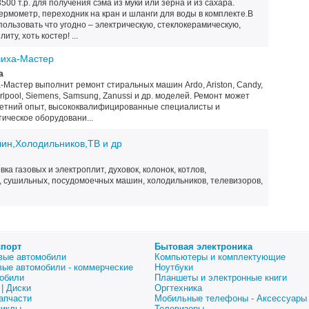
00 т.р. для получения сэма из муки или зерна и из сахара.
рмометр, переходник на кран и шланги для воды в комплекте.В
пользовать что угодно – электрическую, стеклокерамическую,
ту, хоть костер! ...
шиха-Мастер
а
Мастер выполнит ремонт стиральных машин Ardo, Ariston, Candy,
Whirlpool, Siemens, Samsung, Zanussi и др. моделей. Ремонт может
летний опыт, высококвалифицированные специалисты и
ическое оборудовани...
ин,Холодильников,ТВ и др
ка газовых и электроплит, духовок, колонок, котлов,
, сушильных, посудомоечных машин, холодильников, телевизоров,
спорт
Бытовая электроника
вые автомобили
Компьютеры и комплектующие
вые автомобили - коммерческие
Ноутбуки
обили
Планшеты и электронные книги
| Диски
Оргтехника
апчасти
Мобильные телефоны - Аксессуары
циклы
Телевизоры