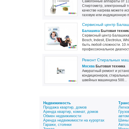
Самогонные аппараты от 135
Спиртометр, электронный те
качестве нагрева можете ис
газовую или индукционную пли
Сервисный центр Бала
Балашиха
Бытовая техник
Сервисный центр Балашиха-
Bosch, Indesit, Electrolux, 
быть любой сложности. 10 
профессиональное диагност
Ремонт Стиральных маш
Москва
Бытовая техника
Аккуратный ремонт и установ
кондиционеров, стиральных
швейных машинцена 500...
Недвижимость
Тран
Продажа квартир, домов
Легко
Аренда квартир, комнат, домов
Грузо
Обмен недвижимости
автом
Аренда недвижимости на курортах
Шины 
Гаражи, стоянки
Автоз
Земля
Мото