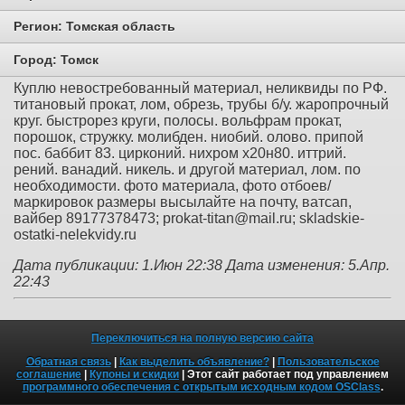
Регион:
Томская область
Город:
Томск
Куплю невостребованный материал, неликвиды по РФ.
титановый прокат, лом, обрезь, трубы б/у. жаропрочный
круг. быстрорез круги, полосы. вольфрам прокат,
порошок, стружку. молибден. ниобий. олово. припой
пос. баббит 83. цирконий. нихром х20н80. иттрий.
рений. ванадий. никель. и другой материал, лом. по
необходимости. фото материала, фото отбоев/
маркировок размеры высылайте на почту, ватсап,
вайбер 89177378473; prokat-titan@mail.ru; skladskie-
ostatki-nelekvidy.ru
Дата публикации: 1.Июн 22:38
Дата изменения: 5.Апр.
22:43
Переключиться на полную версию сайта
Обратная связь
|
Как выделить объявление?
|
Пользовательское
соглашение
|
Купоны и скидки
| Этот сайт работает под управлением
программного обеспечения с открытым исходным кодом OSClass
.