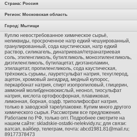
Страна:
Россия
Регион:
Московская область
Город:
Мытищи
Куплю невостребованное химическое сырьё,
неликвиды, просроченное натр едкий чешуированный,
гранулированный, сода каустическая, натр едкий
раствор, силикагель, динатриевая/тетранатриевая
соль, этиленгликоль, бутилгликоль, моноэтиленгликоль,
диэтиленгликоль, бутилацетат, диэтаноламин,
этилацетат, пропиленгликоль, сода каустическая,
трёхокись сурьмы, лауретсульфат натрия, техуглерод,
ацетон, хромовый ангидрид, медный купорос,
перкарбонат натрия, спирт изопропиловый, глицерин,
аммоний молибденовокислый, неонол, тиосульфат
натрия, кислота ортофосфорная, плавиковая,
лимонная, борная, оэдф. триполифосфат натрия.
только в заводской таре/упаковке. Купим много другого
химического сырья. Рассмотрим все предложения.
Работаем по РФ, только опт. Подробнее смотрите на
нашем сайте: skladskie-ostatki-nelekvidy.ru; для связи:
ватсап, вайбер, телеграм, почта: abcd1981.81@mail.ru;
89177378473