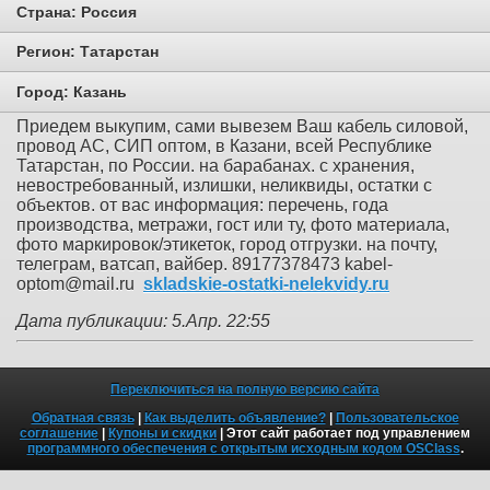
Страна:
Россия
Регион:
Татарстан
Город:
Казань
Приедем выкупим, сами вывезем Ваш кабель силовой,
провод АС, СИП оптом, в Казани, всей Республике
Татарстан, по России. на барабанах. с хранения,
невостребованный, излишки, неликвиды, остатки с
объектов. от вас информация: перечень, года
производства, метражи, гост или ту, фото материала,
фото маркировок/этикеток, город отгрузки. на почту,
телеграм, ватсап, вайбер. 89177378473 kabel-
optom@mail.ru
skladskie-ostatki-nelekvidy.ru
Дата публикации: 5.Апр. 22:55
Переключиться на полную версию сайта
Обратная связь
|
Как выделить объявление?
|
Пользовательское
соглашение
|
Купоны и скидки
| Этот сайт работает под управлением
программного обеспечения с открытым исходным кодом OSClass
.