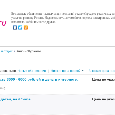
Бесплатные объявления частных лиц и компаний о купле/продаже различных то
услуг по региону Россия. Недвижимость, автомобили, одежда, электроника, меб
животные, хобби и многое другое.
 и отдых
Книги - Журналы
ировать по:
Новые объявления
|
Низкая цена первой
|
Высокая цена пе
ть 3000 - 6000 рублей в день в интернете.
Цена не ука
тан)
 детей, на iPhone.
Цена не ука