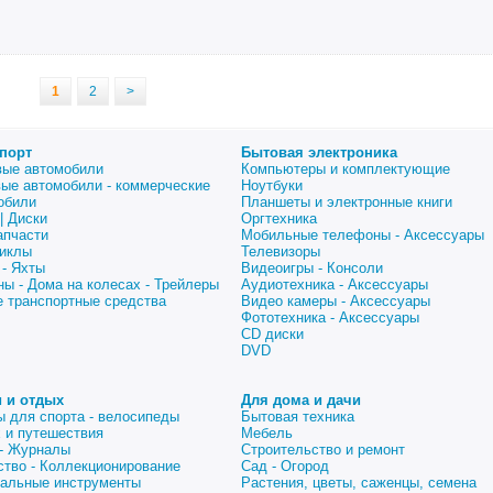
1
2
>
порт
Бытовая электроника
вые автомобили
Компьютеры и комплектующие
вые автомобили - коммерческие
Ноутбуки
обили
Планшеты и электронные книги
| Диски
Оргтехника
апчасти
Мобильные телефоны - Аксессуары
иклы
Телевизоры
 - Яхты
Видеоигры - Консоли
ны - Дома на колесах - Трейлеры
Аудиотехника - Аксессуары
е транспортные средства
Видео камеры - Аксессуары
Фототехника - Аксессуары
CD диски
DVD
 и отдых
Для дома и дачи
ы для спорта - велосипеды
Бытовая техника
 и путешествия
Мебель
 - Журналы
Строительство и ремонт
ство - Коллекционирование
Сад - Огород
альные инструменты
Растения, цветы, саженцы, семена