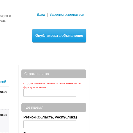
Вход
|
Зарегистрироваться
варов и
ель,
Опубликовать объявление
Строка поиска
рвой
для точного соответствия заключите
фразу в кавычки
зана
Где ищем?
зана
Регион (Область, Республика)