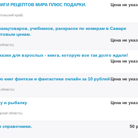
НИГИ РЕЦЕПТОВ МИРА ПЛЮС ПОДАРКИ.
Цена не ука
польский край)
 канцтоваров, учебников, раскрасок по номерам в Самаре
птовым ценам.
Цена не ука
область)
азки для взрослых - книга, которую все так долго ждали!
Цена не ука
ю книг фэнтези и фантастики онлайн за 10 рублей
Цена не ука
 область)
ту и рыбалку
Цена не ука
дская область)
и справочники.
50 