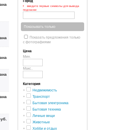
Город
зана
введите первые символы для вывода
подсказки
Показывать только
зана
Показать предложения только
с фотографиями
Цена
Мин.
зана
Макс..
зана
Категория
+
Недвижимость
зана
+
Транспорт
+
Бытовая электроника
+
Бытовая техника
+
Личные вещи
руб.
+
Животные
+
Хобби и отдых