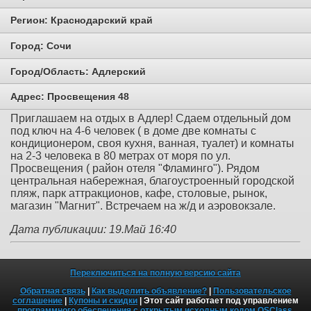
Регион:
Краснодарский край
Город:
Сочи
Город/Область:
Адлерский
Адрес:
Просвещения 48
Приглашаем на отдых в Адлер! Сдаем отдельный дом
под ключ на 4-6 человек ( в доме две комнаты с
кондиционером, своя кухня, ванная, туалет) и комнаты
на 2-3 человека в 80 метрах от моря по ул.
Просвещения ( район отеля "Фламинго"). Рядом
центральная набережная, благоустроенный городской
пляж, парк аттракционов, кафе, столовые, рынок,
магазин "Магнит". Встречаем на ж/д и аэровокзале.
Дата публикации: 19.Май 16:40
Переключиться на полную версию сайта
Обратная связь
|
Как выделить объявление?
|
Пользовательское
соглашение
|
Купоны и скидки
| Этот сайт работает под управлением
программного обеспечения с открытым исходным кодом OSClass
.