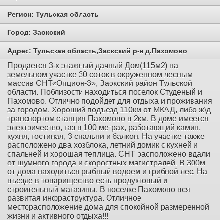
Регион:
Тульская область
Город:
Заокский
Адрес:
Тульская область,Заокский р-н д.Пахомово
Продается 3-х этажный дачный Дом(115м2) на
земельном участке 30 соток в окруженном лесным
массив СНТ«Опцион-3», Заокский район Тульской
области. Поблизости находиться поселок Студеный и
Пахомово. Отлично подойдет для отдыха и проживания
за городом. Хороший подъезд 110км от МКАД, либо ж\д
транспортом станция Пахомово в 2км. В доме имеется
электричество, газ в 100 метрах, работающий камин,
кухня, гостиная, 3 спальни и балкон. На участке также
расположено два хозблока, летний домик с кухней и
спальней и хорошая теплица. СНТ расположено вдали
от шумного города и скоростных магистралей. В 300м
от дома находиться рыбный водоем и грибной лес. На
въезде в товарищество есть продуктовый и
строительный магазины. В поселке Пахомово вся
развитая инфраструктура. Отличное
месторасположение дома для спокойной размеренной
жизни и активного отдыха!!!