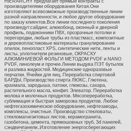
HIERARCHY предлагает прямые контракты с
производителями оборудования Китая.Они
изготовляют всевозможные производственные линии
разной направленности, и любое другое оборудование
по заказу клиентов.Все линии последнего поколения
произведут:сайдинг, алюкобонд, оконный и дверной
профиль, подоконники ПВХ, прозрачные потолки и
перегородки, любые трубы из пластмасс, композитные
и деревопластиковые материалы гранулирование
опилок, пенопласт XPS, синтетические нити, ленты и
листы, уплотнители резиновые, ОКРАСКУ
АЛЮМИНИЕВОЙ ФОЛЬГИ МЕТОДОМ PVDF и NANO
PVDF, линолеум и прочее.Линии выдува ПЭТ бутылок
и разлива жидкостей. Медицинские одноразовые
перчатки. Ячейки для яиц. Переработка спиртовой
БАРДЫ, Производство спирта ЛЮКС, Глютена,
крахмала, зародыша, патоки, глюкозы, сахара,
растительного масла, конфет. Элеватор. Переработка
молока и молочных продуктов. Мясопереработка,
сублимация и быстрая заморозка продуктов. Любое
нефтегазохимическое оборудование, нефтезаводы,
комплексы, очистные. Производство стекловаты,
стекломагнезитовых листов, керамогранита,
газобетона, цемента, прямошовных труб, 3d панелей,
сэндвичпанели..Изготовление энергосберегающих