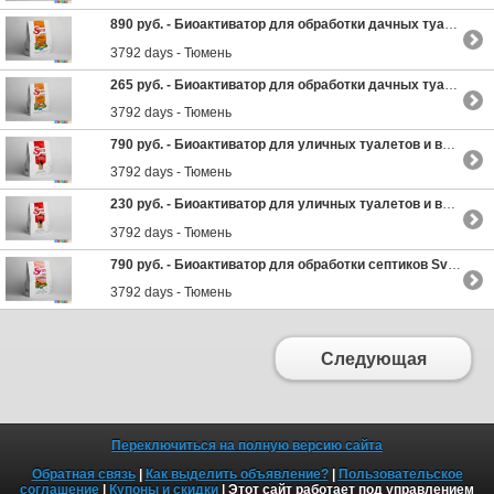
890 руб. -
Биоактиватор для обработки дачных туалетов, септиков, отстойников, выгребных ям Sviti Max 320гр
3792 days - Тюмень
265 руб. -
Биоактиватор для обработки дачных туалетов, септиков, отстойников, выгребных ям Sviti Max 80гр
3792 days - Тюмень
790 руб. -
Биоактиватор для уличных туалетов и выгребных ям Sviti Red 400гр
3792 days - Тюмень
230 руб. -
Биоактиватор для уличных туалетов и выгребных ям Sviti Red 100гр
3792 days - Тюмень
790 руб. -
Биоактиватор для обработки септиков Sviti Pink 400гр
3792 days - Тюмень
Следующая
Переключиться на полную версию сайта
Обратная связь
|
Как выделить объявление?
|
Пользовательское
соглашение
|
Купоны и скидки
| Этот сайт работает под управлением