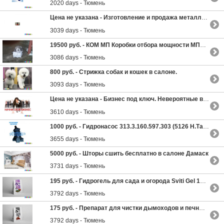
2020 days - Тюмень
Цена не указана -
Изготовление и продажа металлической мебели
3039 days - Тюмень
19500 руб. -
КОМ МП Коробки отбора мощности МП58-4202010
3086 days - Тюмень
800 руб. -
Стрижка собак и кошек в салоне.
3093 days - Тюмень
Цена не указана -
Бизнес под ключ. Невероятные возможности в сфере услуг!
3610 days - Тюмень
1000 руб. -
Гидронасос 313.3.160.597.303 (5126 Н.Тагил)
3655 days - Тюмень
5000 руб. -
Шторы сшить бесплатно в салоне Дамаск
3731 days - Тюмень
195 руб. -
Гидрогель для сада и огорода Sviti Gel 100гр
3792 days - Тюмень
175 руб. -
Препарат для чистки дымоходов и печных труб Sviti Black 100гр
3792 days - Тюмень