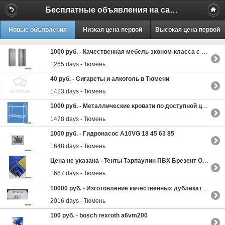
Бесплатные объявления на сайте MILAMO.ru
Новые объявления
Низкая цена первой
Высокая цена первой
1000 руб. -
Качественная мебель эконом-класса с доставкой
1265 days - Тюмень
40 руб. -
Сигареты и алкоголь в Тюмени
1423 days - Тюмень
1000 руб. -
Металлические кровати по доступной цене, кровати одноярусные
1478 days - Тюмень
1000 руб. -
Гидронасос A10VG 18 45 63 85
1648 days - Тюмень
Цена не указана -
Тенты Тарпаулин ПВХ Брезент Оксфорд по России
1667 days - Тюмень
10000 руб. -
Изготовление качественных дубликатов водительских прав
2016 days - Тюмень
100 руб. -
bosch rexroth a6vm200