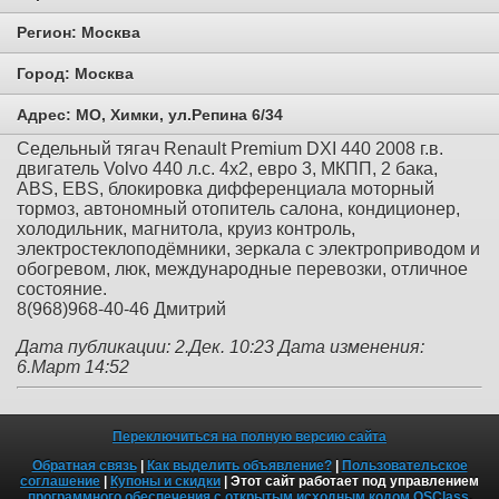
Регион:
Москва
Город:
Москва
Адрес:
МО, Химки, ул.Репина 6/34
Седельный тягач Renault Premium DXI 440 2008 г.в.
двигатель Volvo 440 л.с. 4х2, евро 3, МКПП, 2 бака,
ABS, EBS, блокировка дифференциала моторный
тормоз, автономный отопитель салона, кондиционер,
холодильник, магнитола, круиз контроль,
электростеклоподёмники, зеркала с электроприводом и
обогревом, люк, международные перевозки, отличное
состояние.
8(968)968-40-46 Дмитрий
Дата публикации: 2.Дек. 10:23
Дата изменения:
6.Март 14:52
Переключиться на полную версию сайта
Обратная связь
|
Как выделить объявление?
|
Пользовательское
соглашение
|
Купоны и скидки
| Этот сайт работает под управлением
программного обеспечения с открытым исходным кодом OSClass
.