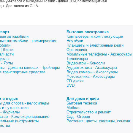
миум-класса с выходами Toslink - длина 10м, помехозащитная
цы. Доставлен из США.
спорт
Бытовая электроника
вые автомобили
Компьютеры и комплектующие
вые автомобили - коммерческие
Ноутбуки
обили
Планшеты и электронные книги
| Диски
Оргтехника
апчасти
Мобильные телефоны - Аксессуары
циклы
Телевизоры
 - Яхты
Видеоигры - Консоли
ны - Дома на колесах - Трейлеры
Аудиотехника - Аксессуары
е транспортные средства
Видео камеры - Аксессуары
Фототехника - Аксессуары
CD диски
DVD
и и отдых
Для дома и дачи
ы для спорта - велосипеды
Бытовая техника
 и путешествия
Мебель
 - Журналы
Строительство и ремонт
ство - Коллекционирование
Сад - Огород
альные инструменты
Растения, цветы, саженцы, семена
мства