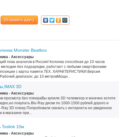
Отправить другу
олонка Monster Beatbox
ика - Аксессуары
ий пока аналогов в России! Колонка способная до 10 часов
 мелодии без подзарядки, работает с любыми смартфонами
омпозиции с карты памяти.ТЕХ. ХАРАКТЕРИСТИКИ:Версия
2Рабочий диапазон: до 10 метровМощн...
ы,IMAX 3D
ика - Аксессуары
ов-просмотр без плеераВы купили 3D телевизор и конечно хотите
идео,но покупать Blu-Ray диски по 1000-1500 рублей дорого и
-Ray 3D плеер.Попробовали скачать с интернета-но увиденное
 в магазине при...
 Toslink 10м
ика - Аксессуары