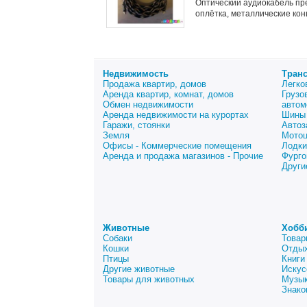
Оптический аудиокабель пре
оплётка, металлические кон
Недвижимость
Тран
Продажа квартир, домов
Легко
Аренда квартир, комнат, домов
Грузо
Обмен недвижимости
автом
Аренда недвижимости на курортах
Шины 
Гаражи, стоянки
Автоз
Земля
Мото
Офисы - Коммерческие помещения
Лодки
Аренда и продажа магазинов - Прочие
Фурго
Други
Животные
Хобб
Собаки
Товар
Кошки
Отдых
Птицы
Книги
Другие животные
Искус
Товары для животных
Музык
Знако