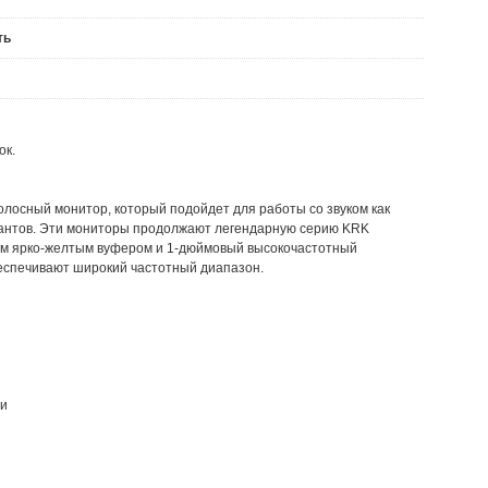
ть
ок.
лосный монитор, который подойдет для работы со звуком как
кантов. Эти мониторы продолжают легендарную серию KRK
ым ярко-желтым вуфером и 1-дюймовый высокочастотный
беспечивают широкий частотный диапазон.
ни