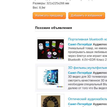
Размеры: 321х225х266 мм
Вес: 8,9кг
Написать продавцу
Добавить в избранное
Похожие объявления
Портативная bluetooth к
Санкт-Петербург
Аудиотехн
Уникальный товар, не имеющ
проигрывать ваши любимые
через блютуз или играет к
Bluetooth: 4.0V+EDR Класс 
3D фильмы,мультфильм
Санкт-Петербург
Аудиотехн
3D видео для 3D телевизор
смотреть качественное 3D в
необходим специальный Blu
далеко от того что Вы видели
Оптический аудиокабель
Санкт-Петербург
Аудиотехн