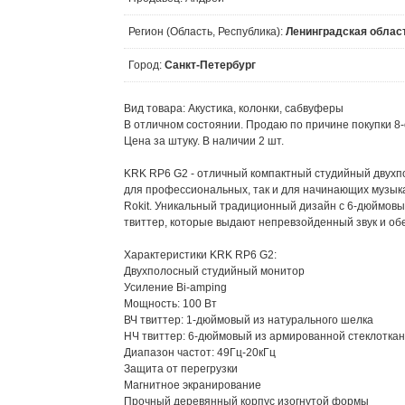
Регион (Область, Республика):
Ленинградская облас
Город:
Санкт-Петербург
Вид товара: Акустика, колонки, сабвуферы
В отличном состоянии. Продаю по причине покупки 8-
Цена за штуку. В наличии 2 шт.
KRK RP6 G2 - отличный компактный студийный двухпо
для профессиональных, так и для начинающих музы
Rokit. Уникальный традиционный дизайн с 6-дюймов
твиттер, которые выдают непревзойденный звук и о
Характеристики KRK RP6 G2:
Двухполосный студийный монитор
Усиление Bi-amping
Мощность: 100 Вт
ВЧ твиттер: 1-дюймовый из натурального шелка
НЧ твиттер: 6-дюймовый из армированной стеклотка
Диапазон частот: 49Гц-20кГц
Защита от перегрузки
Магнитное экранирование
Прочный деревянный корпус изогнутой формы