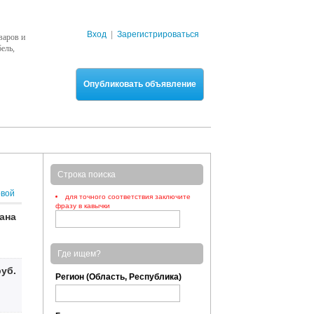
Вход
|
Зарегистрироваться
варов и
ель,
Опубликовать объявление
Строка поиска
рвой
для точного соответствия заключите
фразу в кавычки
зана
Где ищем?
руб.
Регион (Область, Республика)