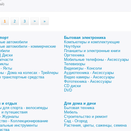
ай)
1
2
3
>
»
порт
Бытовая электроника
вые автомобили
Компьютеры и комплектующие
вые автомобили - коммерческие
Ноутбуки
обили
Планшеты и электронные книги
| Диски
Оргтехника
апчасти
Мобильные телефоны - Аксессуары
иклы
Телевизоры
 - Яхты
Видеоигры - Консоли
ны - Дома на колесах - Трейлеры
Аудиотехника - Аксессуары
е транспортные средства
Видео камеры - Аксессуары
Фототехника - Аксессуары
CD диски
DVD
 и отдых
Для дома и дачи
ы для спорта - велосипеды
Бытовая техника
 и путешествия
Мебель
 - Журналы
Строительство и ремонт
ство - Коллекционирование
Сад - Огород
альные инструменты
Растения, цветы, саженцы, семена
мства