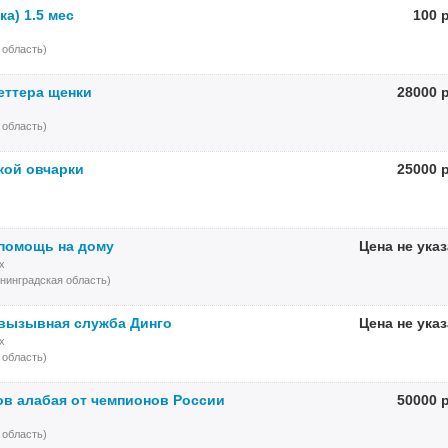
ка) 1.5 мес
100 
 область)
еттера щенки
28000 
 область)
кой овчарки
25000 
помощь на дому
Цена не ука
х
нинградская область)
вызывная служба Динго
Цена не ука
х
 область)
в алабая от чемпионов России
50000 
 область)