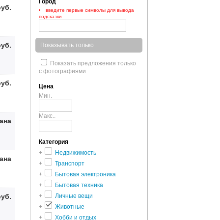
Город
руб.
введите первые символы для вывода
подсказки
руб.
Показывать только
Показать предложения только
с фотографиями
руб.
Цена
Мин.
Макс..
зана
Категория
+
Недвижимость
зана
+
Транспорт
+
Бытовая электроника
+
Бытовая техника
руб.
+
Личные вещи
+
Животные
+
Хобби и отдых