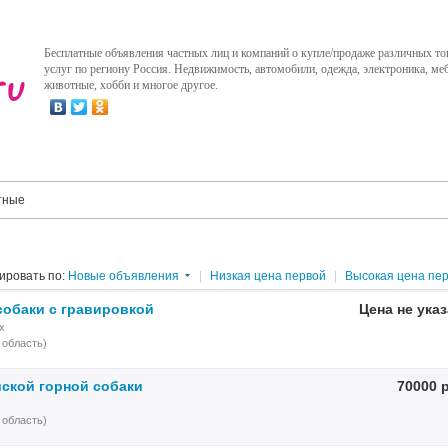
Бесплатные объявления частных лиц и компаний о купле/продаже различных то
услуг по региону Россия. Недвижимость, автомобили, одежда, электроника, меб
животные, хобби и многое другое.
тные
ировать по:
Новые объявления
|
Низкая цена первой
|
Высокая цена пе
собаки с гравировкой
Цена не ука
х
 область)
ской горной собаки
70000 
 область)