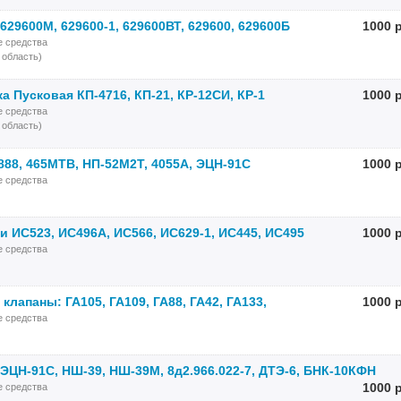
29600М, 629600-1, 629600ВТ, 629600, 629600Б
1000 
е средства
 область)
 Пусковая КП-4716, КП-21, КР-12СИ, КР-1
1000 
е средства
 область)
888, 465МТВ, НП-52М2Т, 4055А, ЭЦН-91С
1000 
е средства
и ИС523, ИС496А, ИС566, ИС629-1, ИС445, ИС495
1000 
е средства
клапаны: ГА105, ГА109, ГА88, ГА42, ГА133,
1000 
е средства
ЭЦН-91С, НШ-39, НШ-39М, 8д2.966.022-7, ДТЭ-6, БНК-10КФН
1000 
е средства