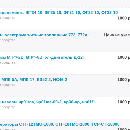
оэлементы ФГ34-10, ФГ35-10, ФГ31-10, ФГ32-10, ФГ33-10
1000 
е средства
ы электромагнитные топливные 772, 772д
Цена не ука
е средства
зм МПФ-2В, МПФ-6В, эл-двигатель Д-12Т
1000 
е средства
 МПК-5А, МПК-17, КЭ52-2, НС46-2
1000 
е средства
насосы нр01юа, нр01юа-00-2, нр30-ар, нр01/1
1000 
е средства
нераторы СТГ-12ТМО-1000, СТГ-18ТМО-1000, ГСР-СТ-18000
1000 
е средства