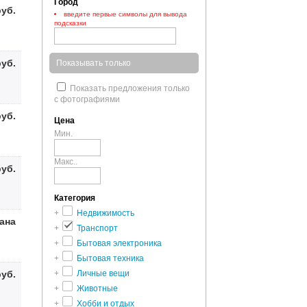
Город
руб.
введите первые символы для вывода
подсказки
руб.
Показывать только
Показать предложения только
с фотографиями
руб.
Цена
Мин.
Макс..
руб.
Категория
+
Недвижимость
зана
+
Транспорт
+
Бытовая электроника
+
Бытовая техника
руб.
+
Личные вещи
+
Животные
+
Хобби и отдых