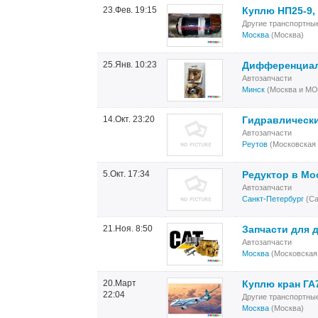
23.Фев. 19:15
Куплю НП25-9,
Другие транспортны
Москва
(Москва)
25.Янв. 10:23
Дифференциал 
Автозапчасти
Минск
(Москва и МО
14.Окт. 23:20
Гидравлически
Автозапчасти
Реутов
(Московская 
5.Окт. 17:34
Редуктор в Мо
Автозапчасти
Санкт-Петербург
(Са
21.Ноя. 8:50
Запчасти для 
Автозапчасти
Москва
(Московская
20.Март
Куплю кран ГА
22:04
Другие транспортны
Москва
(Москва)