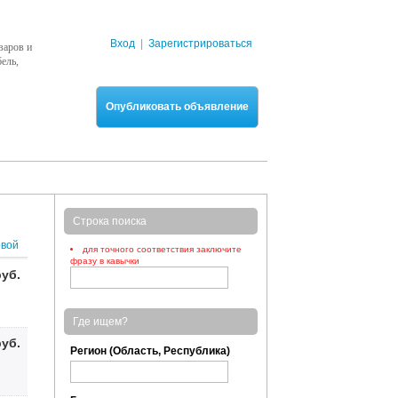
Вход
|
Зарегистрироваться
варов и
ель,
Опубликовать объявление
Строка поиска
рвой
для точного соответствия заключите
фразу в кавычки
руб.
Где ищем?
руб.
Регион (Область, Республика)