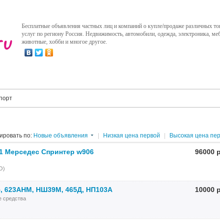
Бесплатные объявления частных лиц и компаний о купле/продаже различных то
услуг по региону Россия. Недвижимость, автомобили, одежда, электроника, меб
животные, хобби и многое другое.
порт
ировать по:
Новые объявления
|
Низкая цена первой
|
Высокая цена пе
11 Мерседес Спринтер w906
96000 
О)
, 623АНМ, НШ39М, 465Д, НП103А
10000 
е средства