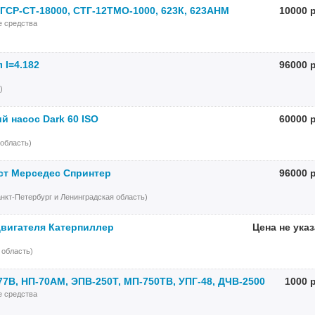
 ГСР-СТ-18000, СТГ-12ТМО-1000, 623К, 623АНМ
10000 
е средства
I=4.182
96000 
)
й насос Dark 60 ISO
60000 
область)
ст Мерседес Спринтер
96000 
нкт-Петербург и Ленинградская область)
двигателя Катерпиллер
Цена не ука
 область)
77В, НП-70АМ, ЭПВ-250Т, МП-750ТВ, УПГ-48, ДЧВ-2500
1000 
е средства