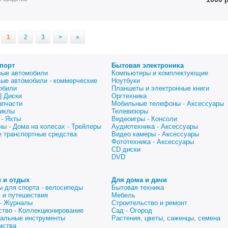
1
2
3
>
»
порт
Бытовая электроника
вые автомобили
Компьютеры и комплектующие
вые автомобили - коммерческие
Ноутбуки
обили
Планшеты и электронные книги
| Диски
Оргтехника
апчасти
Мобильные телефоны - Аксессуары
иклы
Телевизоры
 - Яхты
Видеоигры - Консоли
ны - Дома на колесах - Трейлеры
Аудиотехника - Аксессуары
е транспортные средства
Видео камеры - Аксессуары
Фототехника - Аксессуары
CD диски
DVD
 и отдых
Для дома и дачи
ы для спорта - велосипеды
Бытовая техника
 и путешествия
Мебель
 - Журналы
Строительство и ремонт
ство - Коллекционирование
Сад - Огород
альные инструменты
Растения, цветы, саженцы, семена
мства