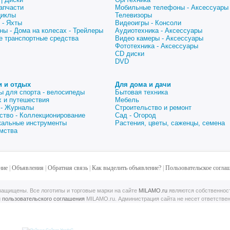
апчасти
Мобильные телефоны - Аксессуары
циклы
Телевизоры
 - Яхты
Видеоигры - Консоли
ны - Дома на колесах - Трейлеры
Аудиотехника - Аксессуары
е транспортные средства
Видео камеры - Аксессуары
Фототехника - Аксессуары
CD диски
DVD
и и отдых
Для дома и дачи
ы для спорта - велосипеды
Бытовая техника
 и путешествия
Мебель
 - Журналы
Строительство и ремонт
ство - Коллекционирование
Сад - Огород
альные инструменты
Растения, цветы, саженцы, семена
мства
ние
|
Объявления
|
Обратная связь
|
Как выделить объявление?
|
Пользовательское согла
ащищены. Все логотипы и торговые марки на сайте
MILAMO.ru
являются собственнос
й
пользовательского соглашения
MILAMO.ru. Администрация сайта не несет ответстве