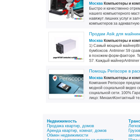
Москва
Компьютеры и ком
Быстро и качественно отре
нашего компьютерного масте
навяжут лишних услуг и зап
компьютеров за адекватную 
Продам Asik для майнин
Москва
Компьютеры и ком
1) Самый мощный майнерBi
бумбоксов. Antminer S9 ср
в похожем форм-факторе. Т
S7. Каждый майнерAntminer 
Помощь Periscope в рас
Москва
Компьютеры и ком
Компания Periscope предлаг
модной социальной видео се
социальной сети. 100% Гара
лицо: МихаилКонтактный тел
Недвижимость
Тран
Продажа квартир, домов
Легко
Аренда квартир, комнат, домов
Грузо
Обмен недвижимости
автом
Аренда недвижимости на курортах
Шины 