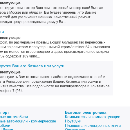
плектующие
монтирует компьютер Ваш компьютерный мастер наш! Вызвав
ра в Москве или области, Вы будете уверены, что Вам не
частей для увеличения ценника. Качественный ремонт
низкую цену произведем на дому у Ва...
га
плектующие
tcoin, по размерам не превышающий большинство переносных
авним по размерам с популярным майнеромAntminer S7 и выполнен
ем не менее, он втрое мощнее и вдвое производительнее модели
S9 содержит 189 чипо...
крутке Вашего бизнеса или услуги
плектующие
ает купить Вам готовые пакеты лайков и подписчиков в новой и
ти Periscope для продвижения Вашего бизнеса или услуги в
нтия качества. Все подробности на nakrutiperiscope.ruКонтактное
ефон: 7 (964...
спорт
Бытовая электроника
вые автомобили
Компьютеры и комплектующие
вые автомобили - коммерческие
Ноутбуки
обили
Планшеты и электронные книги
| Диски
Оргтехника