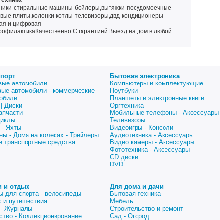
техника
ьники-стиральные машины-бойлеры,вытяжки-посудомоечные
вые плиты,колонки-котлы-телевизоры,двд-кондиционеры-
вая и цифровая
профилактикаКачественно.С гарантией.Выезд на дом в любой
спорт
Бытовая электроника
вые автомобили
Компьютеры и комплектующие
вые автомобили - коммерческие
Ноутбуки
обили
Планшеты и электронные книги
| Диски
Оргтехника
апчасти
Мобильные телефоны - Аксессуары
циклы
Телевизоры
 - Яхты
Видеоигры - Консоли
ны - Дома на колесах - Трейлеры
Аудиотехника - Аксессуары
е транспортные средства
Видео камеры - Аксессуары
Фототехника - Аксессуары
CD диски
DVD
и и отдых
Для дома и дачи
ы для спорта - велосипеды
Бытовая техника
 и путешествия
Мебель
 - Журналы
Строительство и ремонт
ство - Коллекционирование
Сад - Огород