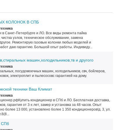
ЫХ КОЛОНОК В СПБ
техника
 в Санкт-Петербурге и ЛО. Все виды ремонта пайка
 чистка узлов, техническое обслуживание, замена
 другое. Ремонтирую газовые колонки любых моделей и
абот даю гарантию. Большой опыт работы. Индивиду...
в,стиральных машин,холодильников,тв и другого
техника
иральных, посудомоечных машин, холодильников, свч, бойлеров,
ховок, электроплит и пылесосовс гарантией на дому.
ческой техники Ваш Климат
техника
ндиционер.рфКупить кондиционер в СПб и ЛО. Бесплатная доставка,
, гарантия от 3-х лет, замер и установка за 48 часов. Опыт
но более 13 000, установлено более 1 350 кондиционеров!д. 3, ул.
8(8...
и СПб