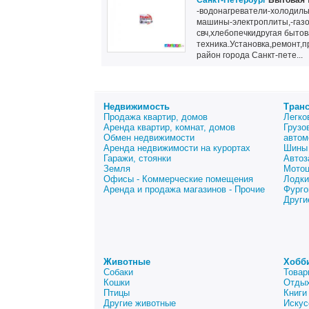
Санкт-Петербург
Бытовая 
-водонагреватели-холодил
машины-электроплиты,-газо
свч,хлебопечкидругая быто
техника.Установка,ремонт,
район города Санкт-пете...
Недвижимость
Тран
Продажа квартир, домов
Легко
Аренда квартир, комнат, домов
Грузо
Обмен недвижимости
автом
Аренда недвижимости на курортах
Шины 
Гаражи, стоянки
Автоз
Земля
Мото
Офисы - Коммерческие помещения
Лодки
Аренда и продажа магазинов - Прочие
Фурго
Други
Животные
Хобб
Собаки
Товар
Кошки
Отдых
Птицы
Книги
Другие животные
Искус