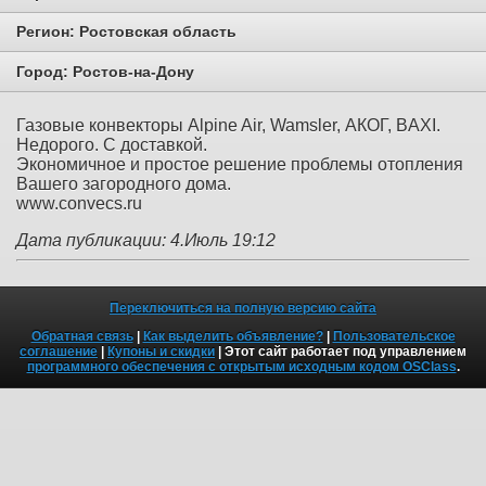
Регион:
Ростовская область
Город:
Ростов-на-Дону
Газовые конвекторы Alpine Air, Wamsler, АКОГ, BAXI.
Недорого. С доставкой.
Экономичное и простое решение проблемы отопления
Вашего загородного дома.
www.convecs.ru
Дата публикации: 4.Июль 19:12
Переключиться на полную версию сайта
Обратная связь
|
Как выделить объявление?
|
Пользовательское
соглашение
|
Купоны и скидки
| Этот сайт работает под управлением
программного обеспечения с открытым исходным кодом OSClass
.