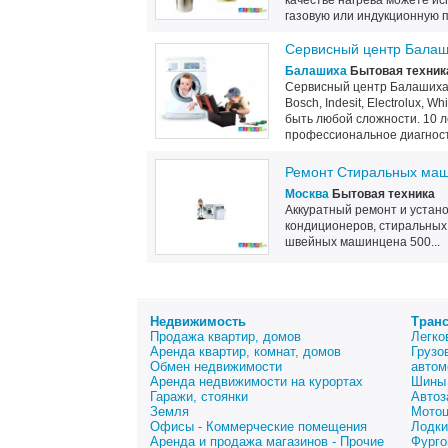
качестве нагрева можете ис
газовую или индукционную пли
Сервисный центр Бала
Балашиха
Бытовая техник
Сервисный центр Балашиха-
Bosch, Indesit, Electrolux, 
быть любой сложности. 10 
профессиональное диагност
Ремонт Стиральных маш
Москва
Бытовая техника
Аккуратный ремонт и установ
кондиционеров, стиральных
швейных машинцена 500...
Недвижимость
Тран
Продажа квартир, домов
Легко
Аренда квартир, комнат, домов
Грузо
Обмен недвижимости
автом
Аренда недвижимости на курортах
Шины 
Гаражи, стоянки
Автоз
Земля
Мото
Офисы - Коммерческие помещения
Лодки
Аренда и продажа магазинов - Прочие
Фурго