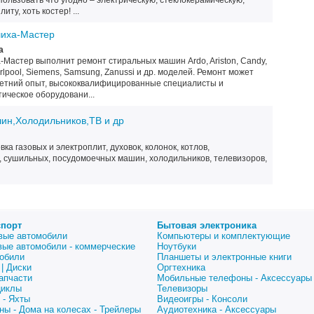
пользовать что угодно – электрическую, стеклокерамическую,
ту, хоть костер! ...
шиха-Мастер
а
Мастер выполнит ремонт стиральных машин Ardo, Ariston, Candy,
Whirlpool, Siemens, Samsung, Zanussi и др. моделей. Ремонт может
летний опыт, высококвалифицированные специалисты и
ическое оборудовани...
ин,Холодильников,ТВ и др
ка газовых и электроплит, духовок, колонок, котлов,
, сушильных, посудомоечных машин, холодильников, телевизоров,
спорт
Бытовая электроника
вые автомобили
Компьютеры и комплектующие
вые автомобили - коммерческие
Ноутбуки
обили
Планшеты и электронные книги
| Диски
Оргтехника
апчасти
Мобильные телефоны - Аксессуары
циклы
Телевизоры
 - Яхты
Видеоигры - Консоли
ны - Дома на колесах - Трейлеры
Аудиотехника - Аксессуары