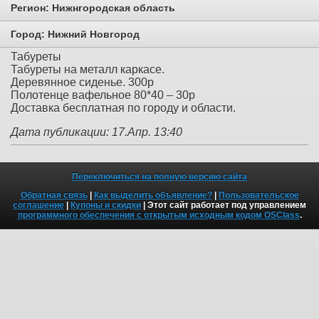
Регион:
Нижнгородская область
Город:
Нижний Новгород
Табуреты
Табуреты на металл каркасе.
Деревянное сиденье. 300р
Полотенце вафельное 80*40 – 30р
Доставка бесплатная по городу и области.
Дата публикации: 17.Апр. 13:40
Переключиться на полную версию сайта
Обратная связь
|
Как выделить объявление?
|
Пользовательское
соглашение
|
Купоны и скидки
| Этот сайт работает под управлением
программного обеспечения с открытым исходным кодом OSClass
.