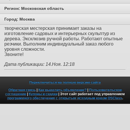
Регион:
Московская область
Город:
Москва
творческая местерская принимает заказы на
изготовление садовых и интерьерных скульптур из
дерева. Эксклюзив ручной работы. Работают опытные
резчики. Выполним индивидуальный заказ любого
уровня сложности.
Звоните!
Дата публикации: 14.Ноя. 12:18
Переключиться на полную версию сайта
Обратная связь
|
Как выделить объявление?
|
Пользовательское
соглашение
|
Купоны и скидки
| Этот сайт работает под управлением
программного обеспечения с открытым исходным кодом OSClass
.