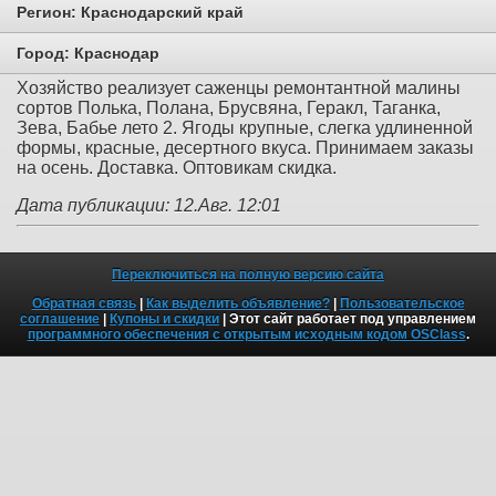
Регион:
Краснодарский край
Город:
Краснодар
Хозяйство реализует саженцы ремонтантной малины
сортов Полька, Полана, Брусвяна, Геракл, Таганка,
Зева, Бабье лето 2. Ягоды крупные, слегка удлиненной
формы, красные, десертного вкуса. Принимаем заказы
на осень. Доставка. Оптовикам скидка.
Дата публикации: 12.Авг. 12:01
Переключиться на полную версию сайта
Обратная связь
|
Как выделить объявление?
|
Пользовательское
соглашение
|
Купоны и скидки
| Этот сайт работает под управлением
программного обеспечения с открытым исходным кодом OSClass
.