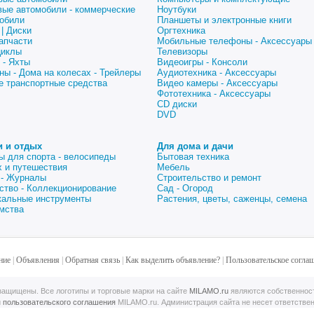
вые автомобили - коммерческие
Ноутбуки
обили
Планшеты и электронные книги
| Диски
Оргтехника
апчасти
Мобильные телефоны - Аксессуары
циклы
Телевизоры
 - Яхты
Видеоигры - Консоли
ны - Дома на колесах - Трейлеры
Аудиотехника - Аксессуары
е транспортные средства
Видео камеры - Аксессуары
Фототехника - Аксессуары
CD диски
DVD
и и отдых
Для дома и дачи
ы для спорта - велосипеды
Бытовая техника
 и путешествия
Мебель
 - Журналы
Строительство и ремонт
ство - Коллекционирование
Сад - Огород
альные инструменты
Растения, цветы, саженцы, семена
мства
ние
|
Объявления
|
Обратная связь
|
Как выделить объявление?
|
Пользовательское согла
ащищены. Все логотипы и торговые марки на сайте
MILAMO.ru
являются собственнос
й
пользовательского соглашения
MILAMO.ru. Администрация сайта не несет ответстве