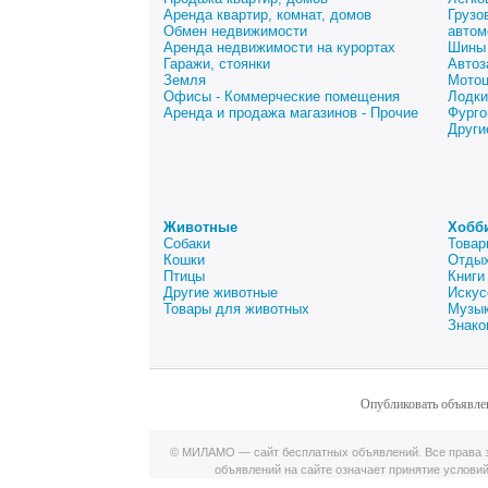
Аренда квартир, комнат, домов
Грузо
Обмен недвижимости
автом
Аренда недвижимости на курортах
Шины 
Гаражи, стоянки
Автоз
Земля
Мото
Офисы - Коммерческие помещения
Лодки
Аренда и продажа магазинов - Прочие
Фурго
Други
Животные
Хобб
Собаки
Товар
Кошки
Отдых
Птицы
Книги
Другие животные
Искус
Товары для животных
Музык
Знако
Опубликовать объявле
© МИЛАМО — сайт бесплатных объявлений. Все права з
объявлений на сайте означает принятие услови