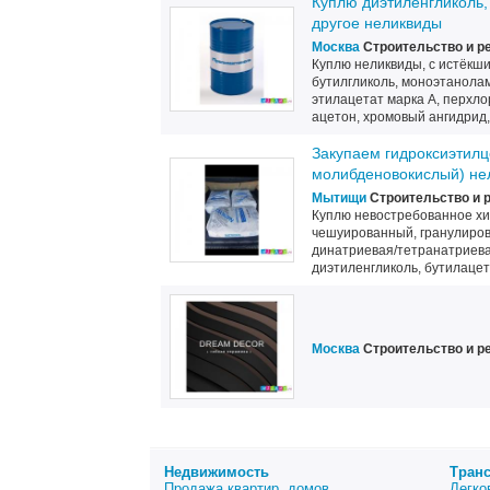
Куплю диэтиленгликоль, 
другое неликвиды
Москва
Строительство и р
Куплю неликвиды, с истёкши
бутилгликоль, моноэтанолам
этилацетат марка А, перхлор
ацетон, хромовый ангидрид, 
Закупаем гидроксиэтил
молибденовокислый) не
Мытищи
Строительство и 
Куплю невостребованное хи
чешуированный, гранулирова
динатриевая/тетранатриевая
диэтиленгликоль, бутилацета
Москва
Строительство и р
Недвижимость
Тран
Продажа квартир, домов
Легко