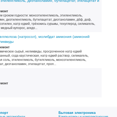
этиленгликоль, диэтаноламин, бутилацетат, этилацетат и
емонт
м сроком годности: моноэтиленгликоль, этиленгликоль,
ин, диэтиленгликоль, бутилацетат, диэтаноламин, дбф, доф,
этилен, натр едкий, трёхокись сурьмы, техуглерод, силикагель,
медный купорос, агидо...
целлюлоза (натросол), молибдат аммония (аммоний
ликвиды
ремонт
мическое сырьё, неликвиды, просроченное натр едкий
нный, сода каустическая, натр едкий раствор, силикагель,
 соль, этиленгликоль, бутилгликоль, моноэтиленгликоль,
т, диэтаноламин, этилацетат, проп...
емонт
спорт
Бытовая электроника
вые автомобили
Компьютеры и комплектующие