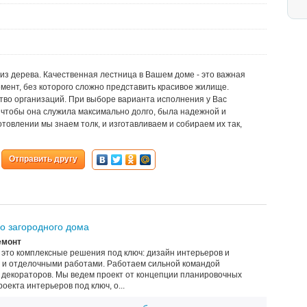
из дерева. Качественная лестница в Вашем доме - это важная
ент, без которого сложно представить красивое жилище.
тво организаций. При выборе варианта иcполнения у Вас
ь, чтобы она служила максимально долго, была надежной и
товлении мы знаем толк, и изготавливаем и собираем их так,
Отправить другу
о загородного дома
емонт
 это комплексные решения под ключ: дизайн интерьеров и
 и отделочными работами. Работаем сильной командой
и декораторов. Мы ведем проект от концепции планировочных
оекта интерьеров под ключ, о...