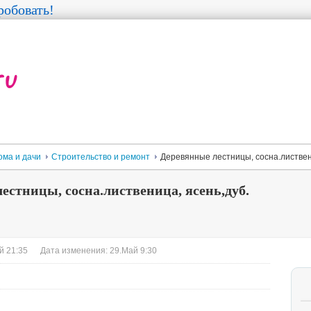
обовать!
ома и дачи
Строительство и ремонт
Деревянные лестницы, сосна.листвен
естницы, сосна.лиственица, ясень,дуб.
й 21:35
Дата изменения: 29.Май 9:30