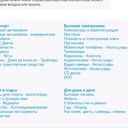
одувки можно иначе охарактеризовать как компрессоры низкого
ачи воздуха или произв...
спорт
Бытовая электроника
вые автомобили
Компьютеры и комплектующие
вые автомобили - коммерческие
Ноутбуки
обили
Планшеты и электронные книги
| Диски
Оргтехника
апчасти
Мобильные телефоны - Аксессуары
циклы
Телевизоры
 - Яхты
Видеоигры - Консоли
ны - Дома на колесах - Трейлеры
Аудиотехника - Аксессуары
е транспортные средства
Видео камеры - Аксессуары
Фототехника - Аксессуары
CD диски
DVD
и и отдых
Для дома и дачи
ы для спорта - велосипеды
Бытовая техника
 и путешествия
Мебель
 - Журналы
Строительство и ремонт
ство - Коллекционирование
Сад - Огород
альные инструменты
Растения, цветы, саженцы, семена
мства