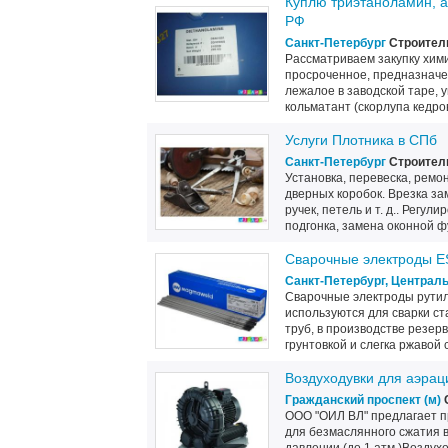
Куплю триэтаноламин, а
РФ
Санкт-Петербург
Строитель
Рассматриваем закупку хими
просроченное, предназначе
лежалое в заводской таре, 
кольматант (скорлупа кедрово
Услуги Плотника в СПб
Санкт-Петербург
Строитель
Установка, перевеска, рем
дверных коробок. Врезка за
ручек, петель и т. д.. Регу
подгонка, замена оконной фу
Сварочные электроды
Санкт-Петербург, Централ
Сварочные электроды рути
используются для сварки ст
труб, в производстве резер
грунтовкой и слегка ржавой 
Воздуходувки для аэрац
Гражданский проспект (м)
С
ООО "ОИЛ ВЛ" предлагает п
для безмаслянного сжатия в