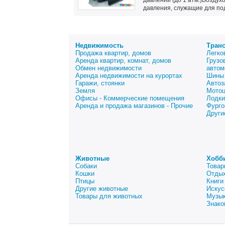
давлении (до 1 атм.)Воздух
давления, служащие для под
Недвижимость
Тран
Продажа квартир, домов
Легко
Аренда квартир, комнат, домов
Грузо
Обмен недвижимости
автом
Аренда недвижимости на курортах
Шины 
Гаражи, стоянки
Автоз
Земля
Мото
Офисы - Коммерческие помещения
Лодки
Аренда и продажа магазинов - Прочие
Фурго
Други
Животные
Хобб
Собаки
Товар
Кошки
Отдых
Птицы
Книги
Другие животные
Искус
Товары для животных
Музык
Знако