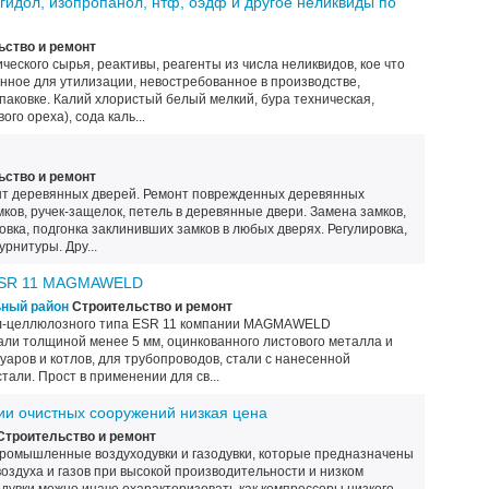
гидол, изопропанол, нтф, оэдф и другое неликвиды по
ство и ремонт
ческого сырья, реактивы, реагенты из числа неликвидов, кое что
нное для утилизации, невостребованное в производстве,
упаковке. Калий хлористый белый мелкий, бура техническая,
го ореха), сода каль...
ство и ремонт
онт деревянных дверей. Ремонт поврежденных деревянных
мков, ручек-защелок, петель в деревянные двери. Замена замков,
лировка, подгонка заклинивших замков в любых дверях. Регулировка,
рнитуры. Дру...
 ESR 11 MAGMAWELD
ьный район
Строительство и ремонт
л-целлюлозного типа ESR 11 компании MAGMAWELD
али толщиной менее 5 мм, оцинкованного листового металла и
вуаров и котлов, для трубопроводов, стали с нанесенной
стали. Прост в применении для св...
ии очистных сооружений низкая цена
троительство и ремонт
ромышленные воздуходувки и газодувки, которые предназначены
оздуха и газов при высокой производительности и низком