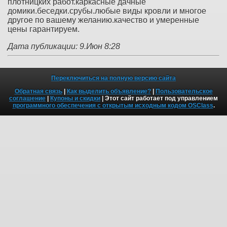
плотницких работ.каркасные дачные
домики.беседки.срубы.любые виды кровли и многое
другое по вашему желанию.качество и умеренные
цены гарантируем.
Дата публикации: 9.Июн 8:28
Переключиться на полную версию сайта
Обратная связь
|
Как выделить объявление?
|
Пользовательское
соглашение
|
Купоны и скидки
| Этот сайт работает под управлением
программного обеспечения с открытым исходным кодом OSClass
.