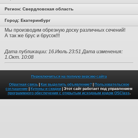
Регион:
Свердловская область
Город:
Екатеринбург
Мы производим обрезную доску различных сечений!
А так же брус и брусок!!!
Дата публикации: 16.Июль 23:51
Дата изменения:
1.Окт. 10:08
Переключиться на полную версию сайта
Обратная связь
|
Как выделить объявление?
|
Пользовательское
соглашение
|
Купоны и скидки
| Этот сайт работает под управлением
программного обеспечения с открытым исходным кодом OSClass
.