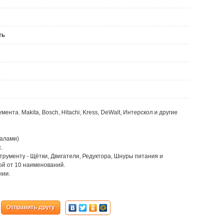
ть
нта. Makita, Bosch, Hitachi, Kress, DeWalt, Интерскол и другие
налами)
.
трументу - Щётки, Двигатели, Редуктора, Шнуры питания и
ой от 10 наименований.
нии.
Отправить другу