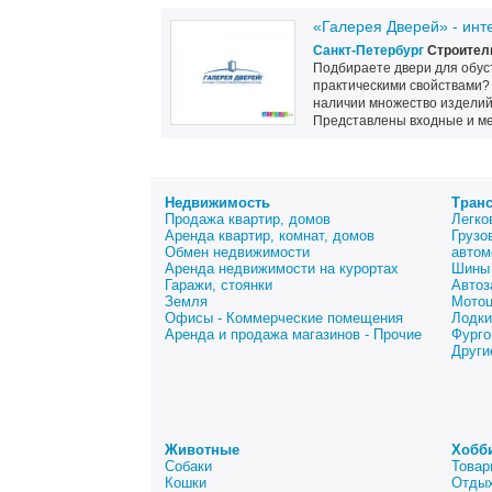
«Галерея Дверей» - инт
Санкт-Петербург
Строитель
Подбираете двери для обус
практическими свойствами?
наличии множество изделий
Представлены входные и ме
Недвижимость
Тран
Продажа квартир, домов
Легко
Аренда квартир, комнат, домов
Грузо
Обмен недвижимости
автом
Аренда недвижимости на курортах
Шины 
Гаражи, стоянки
Автоз
Земля
Мото
Офисы - Коммерческие помещения
Лодки
Аренда и продажа магазинов - Прочие
Фурго
Други
Животные
Хобб
Собаки
Товар
Кошки
Отдых