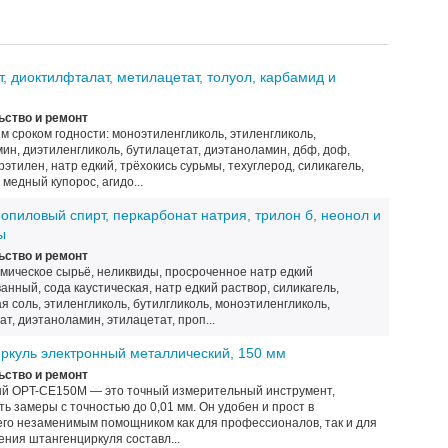
, диоктилфталат, метилацетат, толуол, карбамид и
ство и ремонт
м сроком годности: моноэтиленгликоль, этиленгликоль,
ин, диэтиленгликоль, бутилацетат, диэтаноламин, дбф, доф,
этилен, натр едкий, трёхокись сурьмы, техуглерод, силикагель,
медный купорос, агидо...
опиловый спирт, перкарбонат натрия, трилон б, неонол и
ы
ство и ремонт
мическое сырьё, неликвиды, просроченное натр едкий
нный, сода каустическая, натр едкий раствор, силикагель,
 соль, этиленгликоль, бутилгликоль, моноэтиленгликоль,
т, диэтаноламин, этилацетат, проп...
куль электронный металлический, 150 мм
ство и ремонт
ый OPT-CE150M — это точный измерительный инструмент,
ь замеры с точностью до 0,01 мм. Он удобен и прост в
 его незаменимым помощником как для профессионалов, так и для
ния штангенциркуля составл...