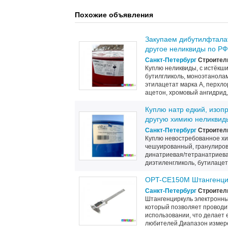
Похожие объявления
Закупаем дибутилфталат
другое неликвиды по РФ
Санкт-Петербург
Строитель
Куплю неликвиды, с истёкши
бутилгликоль, моноэтанолам
этилацетат марка А, перхлор
ацетон, хромовый ангидрид, 
Куплю натр едкий, изопр
другую химию неликвид
Санкт-Петербург
Строитель
Куплю невостребованное хи
чешуированный, гранулирова
динатриевая/тетранатриевая
диэтиленгликоль, бутилацета
OPT-CE150M Штангенцир
Санкт-Петербург
Строитель
Штангенциркуль электронн
который позволяет проводит
использовании, что делает
любителей.Диапазон измере