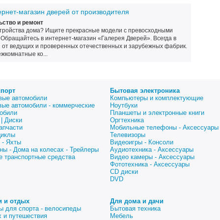
ернет-магазин дверей от производителя
ство и ремонт
тройства дома? Ищите прекрасные модели с превосходными
 Обращайтесь в интернет-магазин «Галерея Дверей». Всегда в
 от ведущих и проверенных отечественных и зарубежных фабрик.
жкомнатные ко...
спорт
Бытовая электроника
вые автомобили
Компьютеры и комплектующие
вые автомобили - коммерческие
Ноутбуки
обили
Планшеты и электронные книги
| Диски
Оргтехника
апчасти
Мобильные телефоны - Аксессуары
циклы
Телевизоры
 - Яхты
Видеоигры - Консоли
ны - Дома на колесах - Трейлеры
Аудиотехника - Аксессуары
е транспортные средства
Видео камеры - Аксессуары
Фототехника - Аксессуары
CD диски
DVD
и и отдых
Для дома и дачи
ы для спорта - велосипеды
Бытовая техника
 и путешествия
Мебель