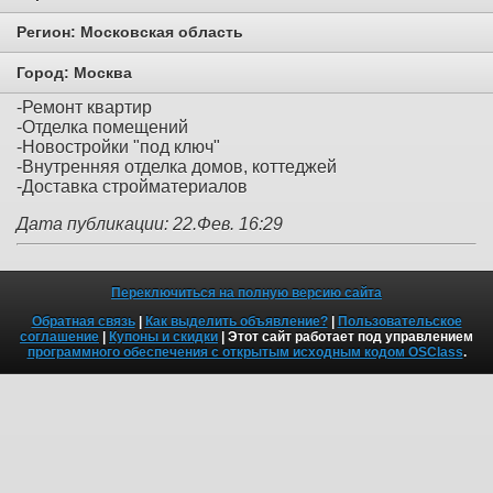
Регион:
Московская область
Город:
Москва
-Ремонт квартир
-Отделка помещений
-Новостройки "под ключ"
-Внутренняя отделка домов, коттеджей
-Доставка стройматериалов
Дата публикации: 22.Фев. 16:29
Переключиться на полную версию сайта
Обратная связь
|
Как выделить объявление?
|
Пользовательское
соглашение
|
Купоны и скидки
| Этот сайт работает под управлением
программного обеспечения с открытым исходным кодом OSClass
.