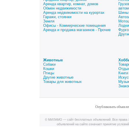
Аренда квартир, комнат, домов
Грузо
Обмен недвижимости
автом
Аренда недвижимости на курортах
Шины 
Гаражи, стоянки
Автоз
Земля
Мото
Офисы - Коммерческие помещения
Лодки
Аренда и продажа магазинов - Прочие
Фурго
Други
Животные
Хобб
Собаки
Товар
Кошки
Отдых
Птицы
Книги
Другие животные
Искус
Товары для животных
Музык
Знако
Опубликовать объявле
© МИЛАМО — сайт бесплатных объявлений. Все права з
объявлений на сайте означает принятие услови