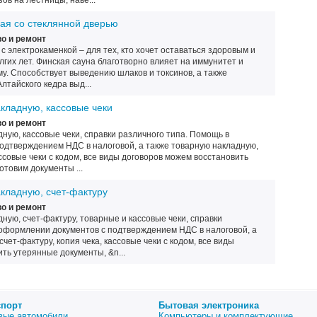
ов на лестницы, наве...
ая со стеклянной дверью
о и ремонт
с электрокаменкой – для тех, кто хочет оставаться здоровым и
гих лет. Финская сауна благотворно влияет на иммунитет и
у. Способствует выведению шлаков и токсинов, а также
лтайского кедра выд...
акладную, кассовые чеки
о и ремонт
дную, кассовые чеки, справки различного типа. Помощь в
одтверждением НДС в налоговой, а также товарную накладную,
ассовые чеки с кодом, все виды договоров можем восстановить
товим документы ...
акладную, счет-фактуру
о и ремонт
дную, счет-фактуру, товарные и кассовые чеки, справки
 оформлении документов с подтверждением НДС в налоговой, а
чет-фактуру, копия чека, кассовые чеки с кодом, все виды
ть утерянные документы, &n...
спорт
Бытовая электроника
вые автомобили
Компьютеры и комплектующие