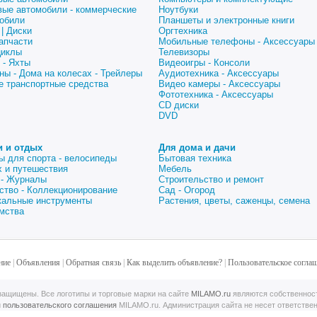
вые автомобили - коммерческие
Ноутбуки
обили
Планшеты и электронные книги
| Диски
Оргтехника
апчасти
Мобильные телефоны - Аксессуары
циклы
Телевизоры
 - Яхты
Видеоигры - Консоли
ны - Дома на колесах - Трейлеры
Аудиотехника - Аксессуары
е транспортные средства
Видео камеры - Аксессуары
Фототехника - Аксессуары
CD диски
DVD
и и отдых
Для дома и дачи
ы для спорта - велосипеды
Бытовая техника
 и путешествия
Мебель
 - Журналы
Строительство и ремонт
ство - Коллекционирование
Сад - Огород
альные инструменты
Растения, цветы, саженцы, семена
мства
ние
|
Объявления
|
Обратная связь
|
Как выделить объявление?
|
Пользовательское согла
ащищены. Все логотипы и торговые марки на сайте
MILAMO.ru
являются собственнос
й
пользовательского соглашения
MILAMO.ru. Администрация сайта не несет ответстве