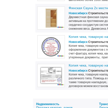
выполнено более 1000 заказ
Финская Сауна 2х местн
Новосибирск
Строительств
Двухместная финская сауна 
активным на протяжении дол
сердечно-сосудистую систем
снижению веса. Древесина А
Копия чека, товарную н
Новосибирск
Строительств
Копия чека, товарную накла
оформлении документов с п
счет-фактуру, копия чека, к
утерянные документы, приго
Копия чека, товарную н
Новосибирск
Строительств
Копия чека, товарную накла
различного типа. Помощь в
также товарную накладную, с
договоров можем восстанови
Недвижимость
Тран
Продажа квартир, домов
Легко