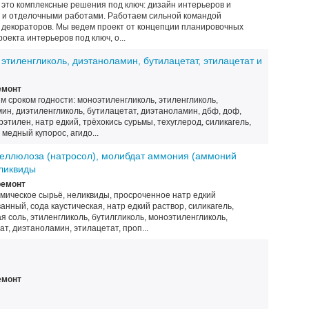
 это комплексные решения под ключ: дизайн интерьеров и
 и отделочными работами. Работаем сильной командой
и декораторов. Мы ведем проект от концепции планировочных
оекта интерьеров под ключ, о...
этиленгликоль, диэтаноламин, бутилацетат, этилацетат и
емонт
м сроком годности: моноэтиленгликоль, этиленгликоль,
ин, диэтиленгликоль, бутилацетат, диэтаноламин, дбф, доф,
этилен, натр едкий, трёхокись сурьмы, техуглерод, силикагель,
медный купорос, агидо...
целлюлоза (натросол), молибдат аммония (аммоний
ликвиды
ремонт
мическое сырьё, неликвиды, просроченное натр едкий
нный, сода каустическая, натр едкий раствор, силикагель,
 соль, этиленгликоль, бутилгликоль, моноэтиленгликоль,
т, диэтаноламин, этилацетат, проп...
емонт