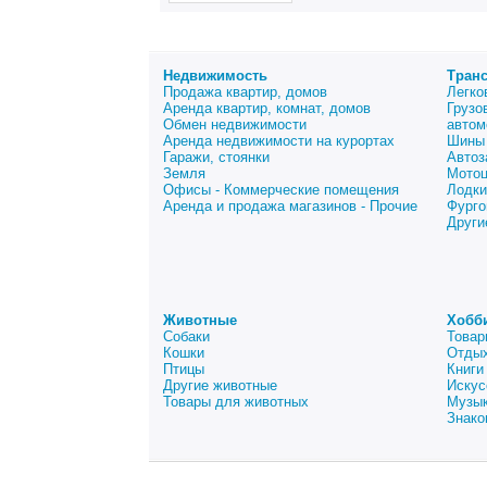
Недвижимость
Тран
Продажа квартир, домов
Легко
Аренда квартир, комнат, домов
Грузо
Обмен недвижимости
автом
Аренда недвижимости на курортах
Шины 
Гаражи, стоянки
Автоз
Земля
Мото
Офисы - Коммерческие помещения
Лодки
Аренда и продажа магазинов - Прочие
Фурго
Други
Животные
Хобб
Собаки
Товар
Кошки
Отдых
Птицы
Книги
Другие животные
Искус
Товары для животных
Музык
Знако