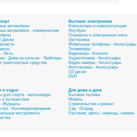
спорт
Бытовая электроника
вые автомобили
Компьютеры и комплектующие
вые автомобили - коммерческие
Ноутбуки
обили
Планшеты и электронные книги
| Диски
Оргтехника
апчасти
Мобильные телефоны - Аксессуары
циклы
Телевизоры
 - Яхты
Видеоигры - Консоли
ны - Дома на колесах - Трейлеры
Аудиотехника - Аксессуары
е транспортные средства
Видео камеры - Аксессуары
Фототехника - Аксессуары
CD диски
DVD
и и отдых
Для дома и дачи
ы для спорта - велосипеды
Бытовая техника
 и путешествия
Мебель
 - Журналы
Строительство и ремонт
ство - Коллекционирование
Сад - Огород
альные инструменты
Растения, цветы, саженцы, семена
мства