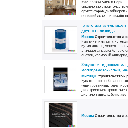
Мастерская Алекса Берга —
управление строительством
архитекторов, дизайнеров 
решений до сдачи дизайн-пр
Куплю диэтиленгликоль, 
другое неликвиды
Москва
Строительство и р
Куплю неликвиды, с истёкши
бутилгликоль, моноэтанолам
этилацетат марка А, перхлор
ацетон, хромовый ангидрид, 
Закупаем гидроксиэтил
молибденовокислый) не
Мытищи
Строительство и 
Куплю невостребованное хи
чешуированный, гранулирова
динатриевая/тетранатриевая
диэтиленгликоль, бутилацета
Москва
Строительство и р