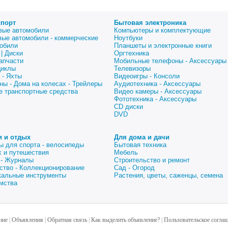
спорт
Бытовая электроника
вые автомобили
Компьютеры и комплектующие
вые автомобили - коммерческие
Ноутбуки
обили
Планшеты и электронные книги
| Диски
Оргтехника
апчасти
Мобильные телефоны - Аксессуары
циклы
Телевизоры
 - Яхты
Видеоигры - Консоли
ны - Дома на колесах - Трейлеры
Аудиотехника - Аксессуары
е транспортные средства
Видео камеры - Аксессуары
Фототехника - Аксессуары
CD диски
DVD
и и отдых
Для дома и дачи
ы для спорта - велосипеды
Бытовая техника
 и путешествия
Мебель
 - Журналы
Строительство и ремонт
ство - Коллекционирование
Сад - Огород
альные инструменты
Растения, цветы, саженцы, семена
мства
ние
|
Объявления
|
Обратная связь
|
Как выделить объявление?
|
Пользовательское согла