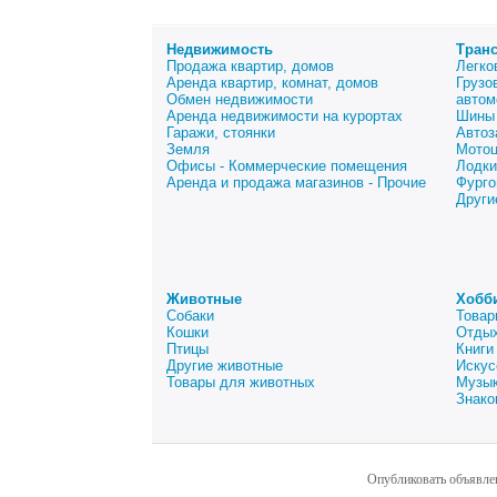
Недвижимость
Тран
Продажа квартир, домов
Легко
Аренда квартир, комнат, домов
Грузо
Обмен недвижимости
автом
Аренда недвижимости на курортах
Шины 
Гаражи, стоянки
Автоз
Земля
Мото
Офисы - Коммерческие помещения
Лодки
Аренда и продажа магазинов - Прочие
Фурго
Други
Животные
Хобб
Собаки
Товар
Кошки
Отдых
Птицы
Книги
Другие животные
Искус
Товары для животных
Музык
Знако
Опубликовать объявле