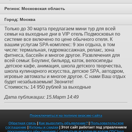
Регион:
Московская область
Город:
Москва
Только до 30 марта предлагаем мини тур для всей
семьи на выходные дни в VIP отель Подмосковья по
системе все включено по цене обычного отеля. К
вашим услугам SPA-комплекс: 9 зон отдыха, в том
числе: термальная, гидромассажная, релакс, зона
фитнеса, бассейн и многое другое. Развлечения для
всей семьи: Боулинг, бильярд, каток, велосипеды
,детское кафе, анимация, школа детского творчества,
школа кулинарного искусства, детское SPA, автодром,
игровые автоматы и многое другое. С нами Ваш отдых
будет незабываемым! Звоните!
Стоимость: 14 950 рублей за выходные
Дата публикации: 15.Март 14:49
Переключиться на полную версию сайта
Обратная связь
|
Как выделить объявление?
|
Пользовательское
соглашение
|
Купоны и скидки
| Этот сайт работает под управлением
программного обеспечения с открытым исходным кодом OSClass
.