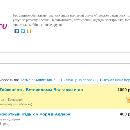
Бесплатные объявления частных лиц и компаний о купле/продаже различных то
услуг по региону Россия. Недвижимость, автомобили, одежда, электроника, меб
животные, хобби и многое другое.
ировать по:
Новые объявления
|
Низкая цена первой
|
Высокая цена пе
Гайковёрты Бетоноломы Болгарки и др
1000 
монт
| Компания
нинградская область)
мфортный отдых у моря в Адлере!
400 
и на курортах
 край)