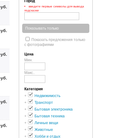
Город
руб.
введите первые символы для вывода
подсказки
Показывать только
руб.
Показать предложения только
с фотографиями
руб.
Цена
Мин.
Макс..
руб.
Категория
+
Недвижимость
руб.
+
Транспорт
+
Бытовая электроника
+
Бытовая техника
+
Личные вещи
руб.
+
Животные
+
Хобби и отдых