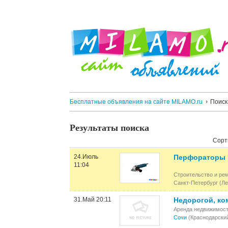
Бесплатные объявления на сайте MILAMO.ru
Поиск
Результаты поиска
Сорт
24.Июль
Перфораторы 
11:04
Строительство и ре
Санкт-Петербург (Ле
31.Май 20:11
Недорогой, ко
Аренда недвижимост
Сочи
(Краснодарский