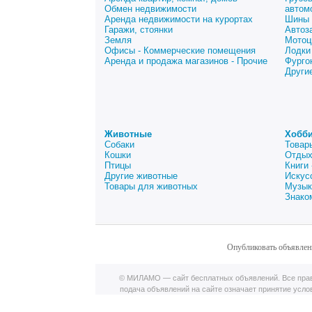
Обмен недвижимости
автом
Аренда недвижимости на курортах
Шины 
Гаражи, стоянки
Автоз
Земля
Мотоц
Офисы - Коммерческие помещения
Лодки
Аренда и продажа магазинов - Прочие
Фурго
Други
Животные
Хобби
Собаки
Товар
Кошки
Отдых
Птицы
Книги
Другие животные
Искус
Товары для животных
Музык
Знако
Опубликовать объявлен
© МИЛАМО — сайт бесплатных объявлений. Все прав
подача объявлений на сайте означает принятие усл