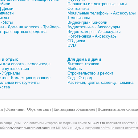
обили
Планшеты и электронные книги
| Диски
Оргтехника
апчасти
Мобильные телефоны - Аксессуары
иклы
Телевизоры
 - Яхты
Видеоигры - Консоли
ны - Дома на колесах - Трейлеры
Аудиотехника - Аксессуары
е транспортные средства
Видео камеры - Аксессуары
Фототехника - Аксессуары
CD диски
DVD
 и отдых
Для дома и дачи
ы для спорта - велосипеды
Бытовая техника
 и путешествия
Мебель
 - Журналы
Строительство и ремонт
ство - Коллекционирование
Сад - Огород
альные инструменты
Растения, цветы, саженцы, семена
мства
ие
|
Объявления
|
Обратная связь
|
Как выделить объявление?
|
Пользовательское соглаш
а защищены. Все логотипы и торговые марки на сайте
MILAMO.ru
являются собственн
овий
пользовательского соглашения
MILAMO.ru. Администрация сайта не несет ответс