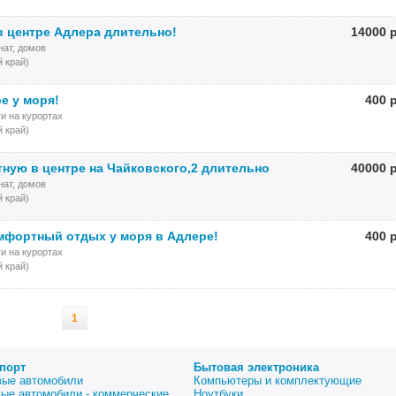
в центре Адлера длительно!
14000 
нат, домов
 край)
е у моря!
400 
и на курортах
 край)
тную в центре на Чайковского,2 длительно
40000 
нат, домов
 край)
мфортный отдых у моря в Адлере!
400 
и на курортах
 край)
1
порт
Бытовая электроника
вые автомобили
Компьютеры и комплектующие
вые автомобили - коммерческие
Ноутбуки