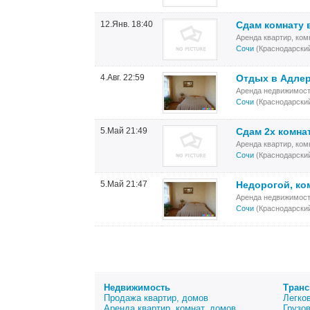
12.Янв. 18:40
Сдам комнату 
Аренда квартир, ком
Сочи
(Краснодарский
4.Авг. 22:59
Отдых в Адлер
Аренда недвижимост
Сочи
(Краснодарский
5.Май 21:49
Сдам 2х комна
Аренда квартир, ком
Сочи
(Краснодарский
5.Май 21:47
Недорогой, ко
Аренда недвижимост
Сочи
(Краснодарский
Недвижимость
Транс
Продажа квартир, домов
Легко
Аренда квартир, комнат, домов
Грузо