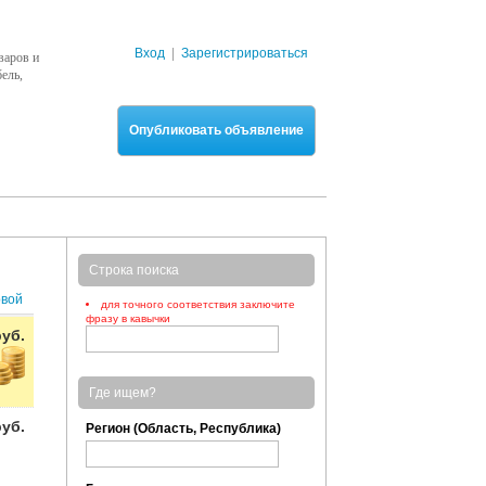
Вход
|
Зарегистрироваться
варов и
ель,
Опубликовать объявление
Строка поиска
рвой
для точного соответствия заключите
фразу в кавычки
руб.
Где ищем?
руб.
Регион (Область, Республика)