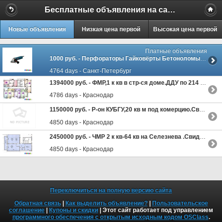
Бесплатные объявления на сайте MILAMO.ru
Новые объявления
Низкая цена первой
Высокая цена первой
Платные объявления
1000 руб. -
Перфораторы Гайковёрты Бетоноломы Болгарки и др
4764 days - Санкт-Петербург
1394000 руб. -
ФМР,1 к кв в стр-ся доме.ДДУ по 214 ФЗ
4786 days - Краснодар
1150000 руб. -
Р-он КУБГУ,20 кв м под комерцию.Свидетельство.
4850 days - Краснодар
2450000 руб. -
ЧМР 2 к кв-64 кв на Селезнева .Свидетельство.
4850 days - Краснодар
Переключиться на полную версию сайта
Обратная связь
|
Как выделить объявление?
|
Пользовательское
соглашение
|
Купоны и скидки
| Этот сайт работает под управлением
программного обеспечения с открытым исходным кодом OSClass
.