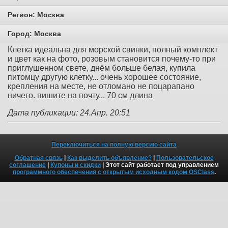
Регион:
Москва
Город:
Москва
Клетка идеальна для морской свинки, полный комплект
и цвет как на фото, розовым становится почему-то при
приглушенном свете, днём больше белая, купила
питомцу другую клетку... очень хорошее состояние,
крепления на месте, не отломано не поцарапано
ничего. пишите на почту... 70 см длина
Дата публикации: 24.Апр. 20:51
Переключиться на полную версию сайта
Обратная связь
|
Как выделить объявление?
|
Пользовательское
соглашение
|
Купоны и скидки
| Этот сайт работает под управлением
программного обеспечения с открытым исходным кодом OSClass
.