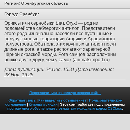
Регион:
Оренбургская область
Город:
Оренбург
Ориксы или сернобыки (лат. Oryx) — род из
подсемейства саблерогих антилоп. Представители
этого рода изначально населяли все пустынные и
полупустынные территории Африки и Аравийского
полуострова. Оба пола этих крупных антилоп носят
длинные рога, а также располагают характерной
чёрной окраской морды. Рога самцов расположены
ближе друг к другу, чем у самок.(animalsimport.ru)
Дата публикации: 24.Ноя. 15:31
Дата изменения:
28.Ноя. 16:25
Переключиться на полную версию сайта
Обратная связь
|
Как выделить объявление?
|
Пользовательское
соглашение
|
Купоны и скидки
| Этот сайт работает под управлением
программного обеспечения с открытым исходным кодом OSClass
.