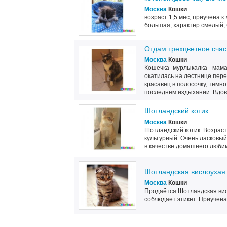
Москва
Кошки
возраст 1,5 мес, приучена 
большая, характер смелый,
Отдам трехцветное счас
Москва
Кошки
Кошечка -мурлыкалка - мама
окатилась на лестнице пере
красавец в полосочку, темно
последнем издыхании. Вдова
Шотландский котик
Москва
Кошки
Шотландский котик. Возраст
культурный. Очень ласковый 
в качестве домашнего любимц
Шотландская вислоухая
Москва
Кошки
Продаётся Шотландская висл
соблюдает этикет. Приучена 