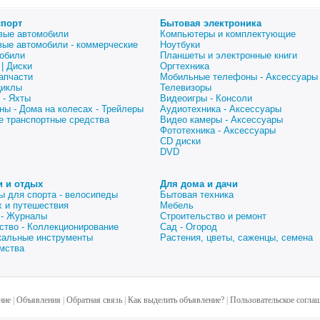
спорт
Бытовая электроника
вые автомобили
Компьютеры и комплектующие
вые автомобили - коммерческие
Ноутбуки
обили
Планшеты и электронные книги
| Диски
Оргтехника
апчасти
Мобильные телефоны - Аксессуары
циклы
Телевизоры
 - Яхты
Видеоигры - Консоли
ны - Дома на колесах - Трейлеры
Аудиотехника - Аксессуары
е транспортные средства
Видео камеры - Аксессуары
Фототехника - Аксессуары
CD диски
DVD
и и отдых
Для дома и дачи
ы для спорта - велосипеды
Бытовая техника
 и путешествия
Мебель
 - Журналы
Строительство и ремонт
ство - Коллекционирование
Сад - Огород
альные инструменты
Растения, цветы, саженцы, семена
мства
ние
|
Объявления
|
Обратная связь
|
Как выделить объявление?
|
Пользовательское согла