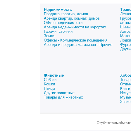
Недвижимость
Тран
Продажа квартир, домов
Легко
Аренда квартир, комнат, домов
Грузо
Обмен недвижимости
автом
Аренда недвижимости на курортах
Шины 
Гаражи, стоянки
Автоз
Земля
Мото
Офисы - Коммерческие помещения
Лодки
Аренда и продажа магазинов - Прочие
Фурго
Други
Животные
Хобб
Собаки
Товар
Кошки
Отдых
Птицы
Книги
Другие животные
Искус
Товары для животных
Музык
Знако
Опубликовать объявле