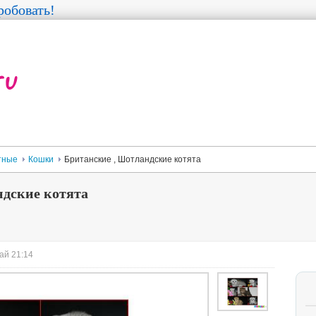
обовать!
тные
Кошки
Британские , Шотландские котята
ндские котята
ай 21:14