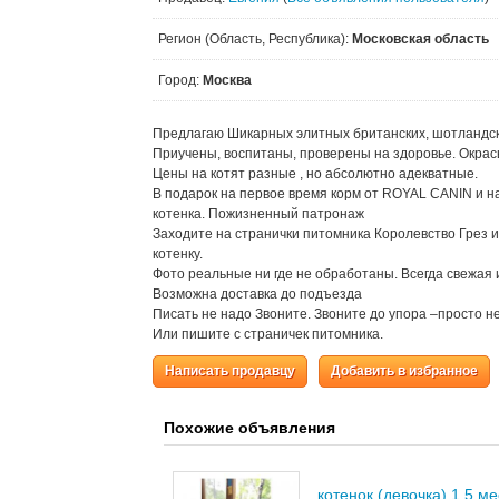
Регион (Область, Республика):
Московская область
Город:
Москва
Предлагаю Шикарных элитных британских, шотландск
Приучены, воспитаны, проверены на здоровье. Окрас
Цены на котят разные , но абсолютно адекватные.
В подарок на первое время корм от ROYAL CANIN и н
котенка. Пожизненный патронаж
Заходите на странички питомника Королевство Грез
котенку.
Фото реальные ни где не обработаны. Всегда свежая
Возможна доставка до подъезда
Писать не надо Звоните. Звоните до упора –просто не
Или пишите с страничек питомника.
Написать продавцу
Добавить в избранное
Похожие объявления
котенок (девочка) 1.5 ме