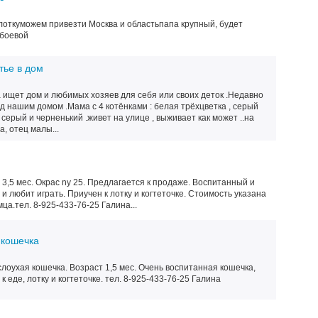
к лоткуможем привезти Москва и областьпапа крупный, будет
 боевой
тье в дом
 ищет дом и любимых хозяев для себя или своих деток .Недавно
д нашим домом .Мама с 4 котёнками : белая трёхцветка , серый
 серый и черненький .живет на улице , выживает как может ..на
, отец малы...
 3,5 мес. Окрас ny 25. Предлагается к продаже. Воспитанный и
и любит играть. Приучен к лотку и когтеточке. Стоимость указана
а.тел. 8-925-433-76-25 Галина...
 кошечка
оухая кошечка. Возраст 1,5 мес. Очень воспитанная кошечка,
к еде, лотку и когтеточке. тел. 8-925-433-76-25 Галина