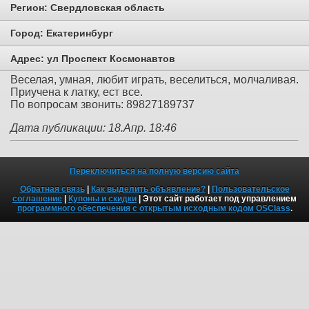
Регион:
Свердловская область
Город:
Екатеринбург
Адрес:
ул Проспект Космонавтов
Веселая, умная, любит играть, веселиться, молчаливая.
Приучена к латку, ест все.
По вопросам звонить: 89827189737
Дата публикации: 18.Апр. 18:46
Переключиться на полную версию сайта
Обратная связь
|
Как выделить объявление?
|
Пользовательское
соглашение
|
Купоны и скидки
| Этот сайт работает под управлением
программного обеспечения с открытым исходным кодом OSClass
.