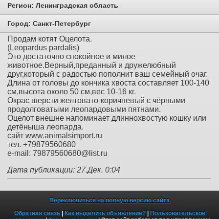
Регион:
Ленинградская область
Город:
Санкт-Петербург
Продам котят Оцелота.
(Leopardus pardalis)
Это достаточно спокойное и милое
животное.Верный,преданный и дружелюбный
друг,который с радостью пополнит ваш семейный очаг.
Длина от головы до кончика хвоста составляет 100-140
см,высота около 50 см,вес 10-16 кг.
Окрас шерсти желтовато-коричневый с чёрными
продолговатыми леопардовыми пятнами.
Оцелот внешне напоминает длиннохвостую кошку или
детёныша леопарда.
сайт www.animalsimport.ru
тел. +79879560680
e-mail: 79879560680@list.ru
Дата публикации: 27.Дек. 0:04
Переключиться на полную версию сайта
Обратная связь
|
Как выделить объявление?
|
Пользовательское