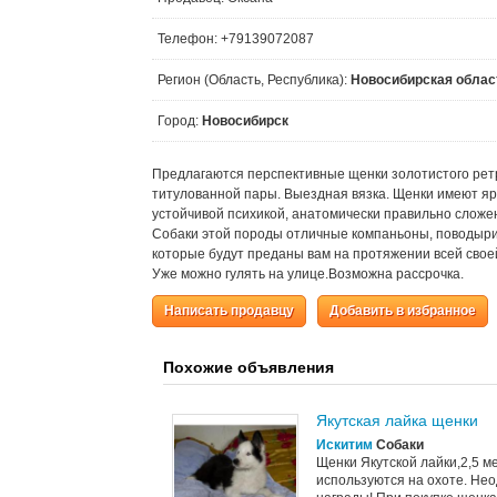
Телефон: +79139072087
Регион (Область, Республика):
Новосибирская облас
Город:
Новосибирск
Предлагаются перспективные щенки золотистого ретр
титулованной пары. Выездная вязка. Щенки имеют я
устойчивой психикой, анатомически правильно сложе
Собаки этой породы отличные компаньоны, поводыри, 
которые будут преданы вам на протяжении всей своей
Уже можно гулять на улице.Возможна рассрочка.
Написать продавцу
Добавить в избранное
Похожие объявления
Якутская лайка щенки
Искитим
Собаки
Щенки Якутской лайки,2,5 м
используются на охоте. Не