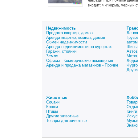
награды! При покупке щенка 
входит: 4 кг корма, мерный с
Недвижимость
Тран
Продажа квартир, домов
Легко
Аренда квартир, комнат, домов
Грузо
Обмен недвижимости
автом
Аренда недвижимости на курортах
Шины 
Гаражи, стоянки
Автоз
Земля
Мото
Офисы - Коммерческие помещения
Лодки
Аренда и продажа магазинов - Прочие
Фурго
Други
Животные
Хобб
Собаки
Товар
Кошки
Отдых
Птицы
Книги
Другие животные
Искус
Товары для животных
Музык
Знако