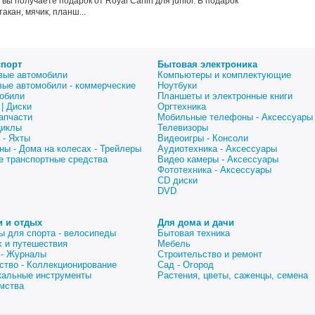
вы получаете подарок от Royal Canin для junior. В подарок
такан, мячик, планш...
спорт
Бытовая электроника
вые автомобили
Компьютеры и комплектующие
вые автомобили - коммерческие
Ноутбуки
обили
Планшеты и электронные книги
| Диски
Оргтехника
апчасти
Мобильные телефоны - Аксессуары
циклы
Телевизоры
 - Яхты
Видеоигры - Консоли
ны - Дома на колесах - Трейлеры
Аудиотехника - Аксессуары
е транспортные средства
Видео камеры - Аксессуары
Фототехника - Аксессуары
CD диски
DVD
и и отдых
Для дома и дачи
ы для спорта - велосипеды
Бытовая техника
 и путешествия
Мебель
 - Журналы
Строительство и ремонт
ство - Коллекционирование
Сад - Огород
альные инструменты
Растения, цветы, саженцы, семена
мства