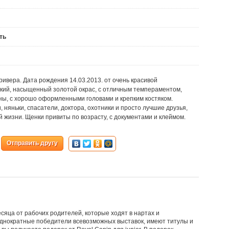
ть
ивера. Дата рождения 14.03.2013. от очень красивой
ркий, насыщенный золотой окрас, с отличным темпераментом,
ны, с хорошо оформленными головами и крепким костяком.
няньки, спасатели, доктора, охотники и просто лучшие друзья,
 жизни. Щенки привиты по возрасту, с документами и клеймом.
Отправить другу
есяца от рабочих родителей, которые ходят в нартах и
однократные победители всевозможных выставок, имеют титулы и