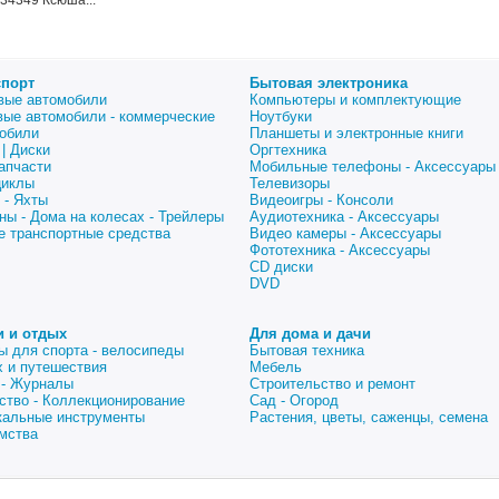
34349 Ксюша...
спорт
Бытовая электроника
вые автомобили
Компьютеры и комплектующие
вые автомобили - коммерческие
Ноутбуки
обили
Планшеты и электронные книги
| Диски
Оргтехника
апчасти
Мобильные телефоны - Аксессуары
циклы
Телевизоры
 - Яхты
Видеоигры - Консоли
ны - Дома на колесах - Трейлеры
Аудиотехника - Аксессуары
е транспортные средства
Видео камеры - Аксессуары
Фототехника - Аксессуары
CD диски
DVD
и и отдых
Для дома и дачи
ы для спорта - велосипеды
Бытовая техника
 и путешествия
Мебель
 - Журналы
Строительство и ремонт
ство - Коллекционирование
Сад - Огород
альные инструменты
Растения, цветы, саженцы, семена
мства