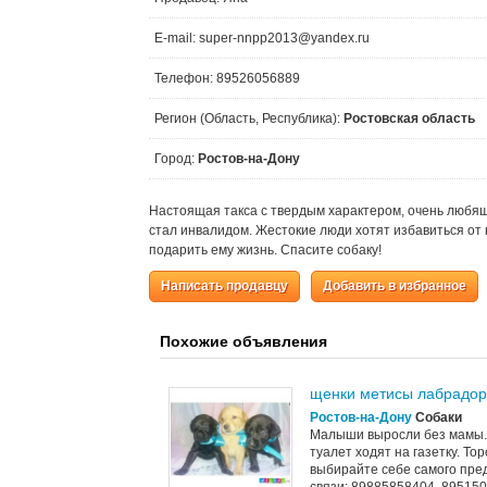
E-mail: super-nnpp2013@yandex.ru
Телефон: 89526056889
Регион (Область, Республика):
Ростовская область
Город:
Ростов-на-Дону
Настоящая такса с твердым характером, очень любя
стал инвалидом. Жестокие люди хотят избавиться от н
подарить ему жизнь. Спасите собаку!
Написать продавцу
Добавить в избранное
Похожие объявления
щенки метисы лабрадор
Ростов-на-Дону
Собаки
Малыши выросли без мамы. 
туалет ходят на газетку. То
выбирайте себе самого пред