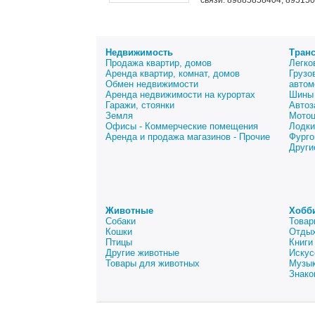
связи: 89885858404, 895150
Недвижимость
Тран
Продажа квартир, домов
Легко
Аренда квартир, комнат, домов
Грузо
Обмен недвижимости
автом
Аренда недвижимости на курортах
Шины 
Гаражи, стоянки
Автоз
Земля
Мото
Офисы - Коммерческие помещения
Лодки
Аренда и продажа магазинов - Прочие
Фурго
Други
Животные
Хобб
Собаки
Товар
Кошки
Отдых
Птицы
Книги
Другие животные
Искус
Товары для животных
Музык
Знако