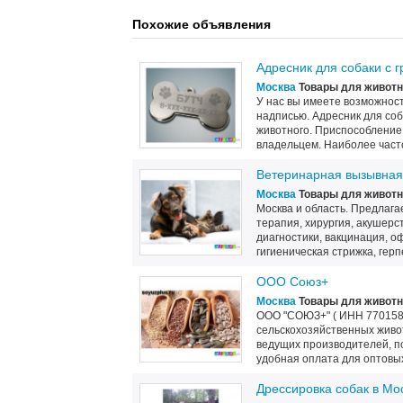
Похожие объявления
Адресник для собаки с 
Москва
Товары для живот
У нас вы имеете возможнос
надписью. Адресник для соб
животного. Приспособление
владельцем. Наиболее част
Ветеринарная вызывная
Москва
Товары для живот
Москва и область. Предлаг
терапия, хирургия, акушерс
диагностики, вакцинация, 
гигиеническая стрижка, герпе
ООО Союз+
Москва
Товары для живот
ООО "СОЮЗ+" ( ИНН 7701585
сельскохозяйственных живо
ведущих производителей, п
удобная оплата для оптовых
Дрессировка собак в Мо