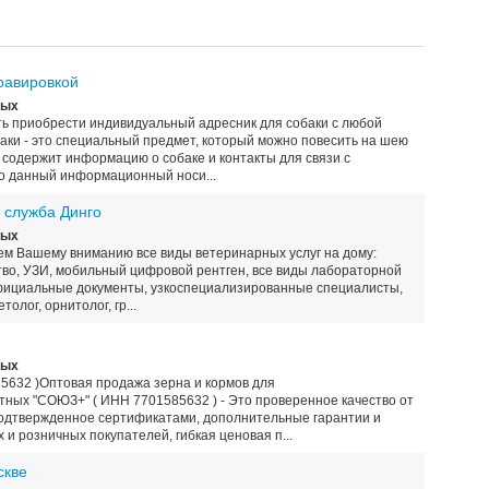
гравировкой
ных
ть приобрести индивидуальный адресник для собаки с любой
аки - это специальный предмет, который можно повесить на шею
 содержит информацию о собаке и контакты для связи с
о данный информационный носи...
 служба Динго
ных
аем Вашему вниманию все виды ветеринарных услуг на дому:
тво, УЗИ, мобильный цифровой рентген, все виды лабораторной
официальные документы, узкоспециализированные специалисты,
толог, орнитолог, гр...
ных
632 )Оптовая продажа зерна и кормов для
тных "СОЮЗ+" ( ИНН 7701585632 ) - Это проверенное качество от
одтвержденное сертификатами, дополнительные гарантии и
 и розничных покупателей, гибкая ценовая п...
скве