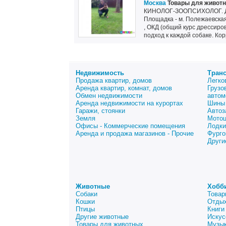
Москва
Товары для живот
КИНОЛОГ-ЗООПСИХОЛОГ. Дрес
Площадка - м. Полежаевская
, ОКД (общий курс дрессиро
подход к каждой собаке. Кор
Недвижимость
Тран
Продажа квартир, домов
Легко
Аренда квартир, комнат, домов
Грузо
Обмен недвижимости
автом
Аренда недвижимости на курортах
Шины 
Гаражи, стоянки
Автоз
Земля
Мото
Офисы - Коммерческие помещения
Лодки
Аренда и продажа магазинов - Прочие
Фурго
Други
Животные
Хобб
Собаки
Товар
Кошки
Отдых
Птицы
Книги
Другие животные
Искус
Товары для животных
Музык