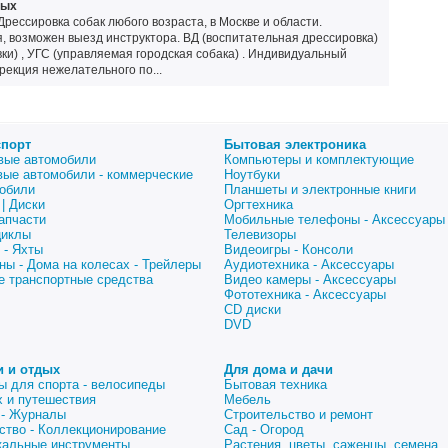
ных
сировка собак любого возраста, в Москве и области.
, возможен выезд инструктора. ВД (воспитательная дрессировка)
вки) , УГС (управляемая городская собака) . Индивидуальный
рекция нежелательного по...
спорт
Бытовая электроника
вые автомобили
Компьютеры и комплектующие
вые автомобили - коммерческие
Ноутбуки
обили
Планшеты и электронные книги
| Диски
Оргтехника
апчасти
Мобильные телефоны - Аксессуары
циклы
Телевизоры
 - Яхты
Видеоигры - Консоли
ны - Дома на колесах - Трейлеры
Аудиотехника - Аксессуары
е транспортные средства
Видео камеры - Аксессуары
Фототехника - Аксессуары
CD диски
DVD
и и отдых
Для дома и дачи
ы для спорта - велосипеды
Бытовая техника
 и путешествия
Мебель
 - Журналы
Строительство и ремонт
ство - Коллекционирование
Сад - Огород
альные инструменты
Растения, цветы, саженцы, семена