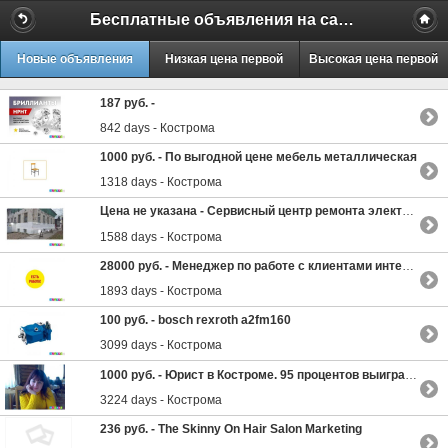
Бесплатные объявления на сайте MILAMO.ru
Новые объявления
Низкая цена первой
Высокая цена первой
187 руб. -
842 days - Кострома
1000 руб. -
По выгодной цене мебель металлическая
1318 days - Кострома
Цена не указана -
Сервисный центр ремонта электроники в Костроме
1588 days - Кострома
28000 руб. -
Менеджер по работе с клиентами интернет магазина
1893 days - Кострома
100 руб. -
bosch rexroth a2fm160
3099 days - Кострома
1000 руб. -
Юрист в Костроме. 95 процентов выигранных дел.
3224 days - Кострома
236 руб. -
The Skinny On Hair Salon Marketing