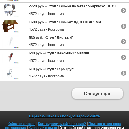
2720 руб. -
Стол "Книжка на метало каркасе" ПВХ 1 мм
4572 days - Кострома
1680 руб. -
Стол "Книжка" ЛДСП ПВХ 1 мм
4572 days - Кострома
530 руб. -
Стул "Бистро 4"
4572 days - Кострома
640 руб. -
Стул "Венский-1" Мягкий
4572 days - Кострома
610 руб. -
Стул "Каро круг"
4572 days - Кострома
Следующая
Переключиться на полную версию сайта
Обратная связь
|
Как выделить объявление?
|
Пользовательское
соглашение
|
Купоны и скидки
| Этот сайт работает под управлением