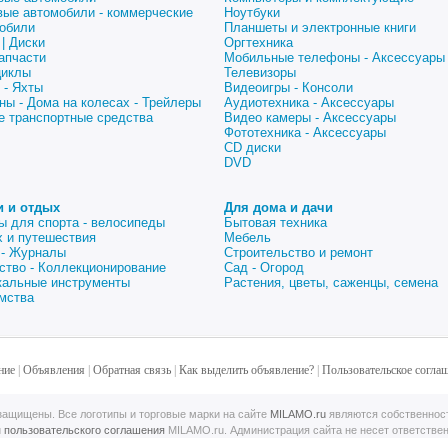
вые автомобили - коммерческие
Ноутбуки
обили
Планшеты и электронные книги
| Диски
Оргтехника
апчасти
Мобильные телефоны - Аксессуары
циклы
Телевизоры
 - Яхты
Видеоигры - Консоли
ны - Дома на колесах - Трейлеры
Аудиотехника - Аксессуары
е транспортные средства
Видео камеры - Аксессуары
Фототехника - Аксессуары
CD диски
DVD
и и отдых
Для дома и дачи
ы для спорта - велосипеды
Бытовая техника
 и путешествия
Мебель
 - Журналы
Строительство и ремонт
ство - Коллекционирование
Сад - Огород
альные инструменты
Растения, цветы, саженцы, семена
мства
ние
|
Объявления
|
Обратная связь
|
Как выделить объявление?
|
Пользовательское согла
ащищены. Все логотипы и торговые марки на сайте
MILAMO.ru
являются собственнос
й
пользовательского соглашения
MILAMO.ru. Администрация сайта не несет ответстве