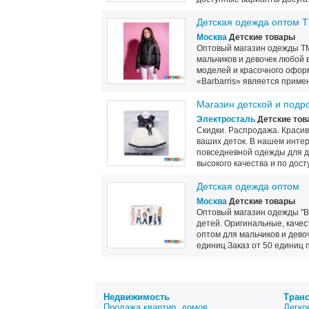
Детская одежда оптом Т
Москва
Детские товары
Оптовый магазин одежды ТМ
мальчиков и девочек любой 
моделей и красочного офор
«Barbarris» является примен
Магазин детской и подр
Электросталь
Детские тов
Скидки. Распродажа. Краси
ваших деток. В нашем инте
повседневной одежды для де
высокого качества и по досту
Детская одежда оптом
Москва
Детские товары
Оптовый магазин одежды "B
детей. Оригинальные, качес
оптом для мальчиков и дево
единиц.Заказ от 50 единиц п
Недвижимость
Тран
Продажа квартир, домов
Легко