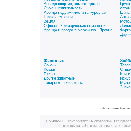
Аренда квартир, комнат, домов
Грузо
Обмен недвижимости
автом
Аренда недвижимости на курортах
Шины 
Гаражи, стоянки
Автоз
Земля
Мото
Офисы - Коммерческие помещения
Лодки
Аренда и продажа магазинов - Прочие
Фурго
Други
Животные
Хобб
Собаки
Товар
Кошки
Отдых
Птицы
Книги
Другие животные
Искус
Товары для животных
Музык
Знако
Опубликовать объявле
© МИЛАМО — сайт бесплатных объявлений. Все права з
объявлений на сайте означает принятие услови