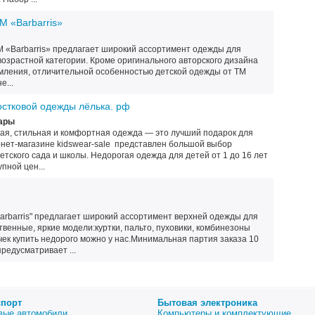
М «Barbarris»
 «Barbarris» предлагает широкий ассортимент одежды для
возрастной категории. Кроме оригинального авторского дизайна
мления, отличительной особенностью детской одежды от ТМ
е...
остковой одежды лёлька. рф
ары
вая, стильная и комфортная одежда — это лучший подарок для
рнет-магазине kidswear-sale представлен большой выбор
тского сада и школы. Недорогая одежда для детей от 1 до 16 лет
пной цен...
arbarris" предлагает широкий ассортимент верхней одежды для
твенные, яркие модели:куртки, пальто, пуховики, комбинезоны
чек купить недорого можно у нас.Минимальная партия заказа 10
редусматривает ...
спорт
Бытовая электроника
вые автомобили
Компьютеры и комплектующие