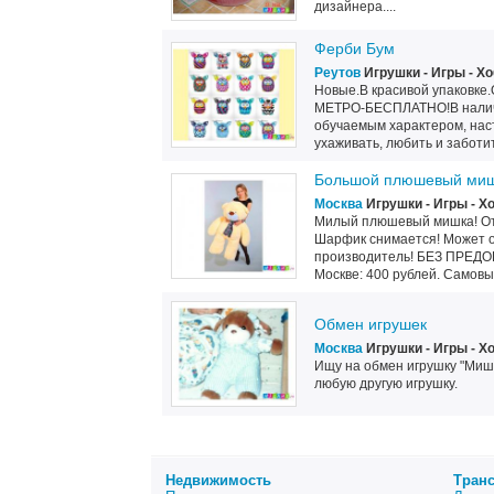
дизайнера....
Ферби Бум
Реутов
Игрушки - Игры - Х
Новые.В красивой упаков
МЕТРО-БЕСПЛАТНО!В наличии
обучаемым характером, нас
ухаживать, любить и заботи
Большой плюшевый ми
Москва
Игрушки - Игры - Х
Милый плюшевый мишка! Отли
Шарфик снимается! Может от
производитель! БЕЗ ПРЕД
Москве: 400 рублей. Самовыво
Обмен игрушек
Москва
Игрушки - Игры - Х
Ищу на обмен игрушку "Миш
любую другую игрушку.
Недвижимость
Тран