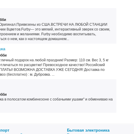
обби
ке.Оригинал.Привезены из США.ВСТРЕЧИ НА ЛЮБОЙ СТАНЦИИ
 8цветов.Furby— это мягкий, интерактивный зверек со своим,
троением и желаниями. Furby необходимо воспитывать,
ться о нем, как о настоящем домашнем...
шка
обби
чный подарок на любой праздник! Размер: 110 см. Вес 3, 5 кг
личаться по расцветке! Превосходное качество! Российский
ОПЛАТЫ! ВОЗМОЖНА ДОСТАВКА УЖЕ СЕГОДНЯ! Доставка по
з (бесплатно) : м. Дубровка. ...
обби
ка в полосатом комбинезоне с собачьими ушами" и обмениваю на
спорт
Бытовая электроника