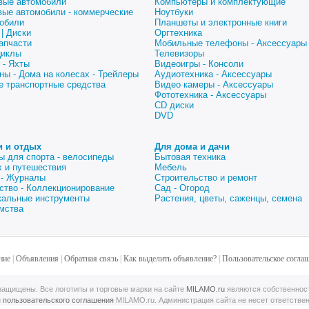
вые автомобили
Компьютеры и комплектующие
вые автомобили - коммерческие
Ноутбуки
обили
Планшеты и электронные книги
| Диски
Оргтехника
апчасти
Мобильные телефоны - Аксессуары
циклы
Телевизоры
 - Яхты
Видеоигры - Консоли
ны - Дома на колесах - Трейлеры
Аудиотехника - Аксессуары
е транспортные средства
Видео камеры - Аксессуары
Фототехника - Аксессуары
CD диски
DVD
и и отдых
Для дома и дачи
ы для спорта - велосипеды
Бытовая техника
 и путешествия
Мебель
 - Журналы
Строительство и ремонт
ство - Коллекционирование
Сад - Огород
альные инструменты
Растения, цветы, саженцы, семена
мства
ние
|
Объявления
|
Обратная связь
|
Как выделить объявление?
|
Пользовательское согла
ащищены. Все логотипы и торговые марки на сайте
MILAMO.ru
являются собственнос
й
пользовательского соглашения
MILAMO.ru. Администрация сайта не несет ответстве