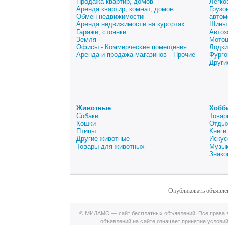
Продажа квартир, домов
Легко
Аренда квартир, комнат, домов
Грузо
Обмен недвижимости
автом
Аренда недвижимости на курортах
Шины 
Гаражи, стоянки
Автоз
Земля
Мото
Офисы - Коммерческие помещения
Лодки
Аренда и продажа магазинов - Прочие
Фурго
Други
Животные
Хобб
Собаки
Товар
Кошки
Отдых
Птицы
Книги
Другие животные
Искус
Товары для животных
Музык
Знако
Опубликовать объявле
© МИЛАМО — сайт бесплатных объявлений. Все права з
объявлений на сайте означает принятие услови