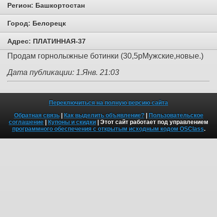
Регион:
Башкортостан
Город:
Белорецк
Адрес:
ПЛАТИННАЯ-37
Продам горнолыжные ботинки (30,5рМужские,новые.)
Дата публикации: 1.Янв. 21:03
Переключиться на полную версию сайта
Обратная связь
|
Как выделить объявление?
|
Пользовательское
соглашение
|
Купоны и скидки
| Этот сайт работает под управлением
программного обеспечения с открытым исходным кодом OSClass
.