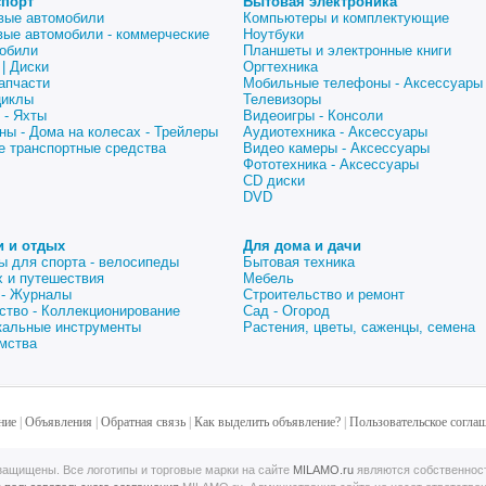
спорт
Бытовая электроника
вые автомобили
Компьютеры и комплектующие
вые автомобили - коммерческие
Ноутбуки
обили
Планшеты и электронные книги
| Диски
Оргтехника
апчасти
Мобильные телефоны - Аксессуары
циклы
Телевизоры
 - Яхты
Видеоигры - Консоли
ны - Дома на колесах - Трейлеры
Аудиотехника - Аксессуары
е транспортные средства
Видео камеры - Аксессуары
Фототехника - Аксессуары
CD диски
DVD
и и отдых
Для дома и дачи
ы для спорта - велосипеды
Бытовая техника
 и путешествия
Мебель
 - Журналы
Строительство и ремонт
ство - Коллекционирование
Сад - Огород
альные инструменты
Растения, цветы, саженцы, семена
мства
ние
|
Объявления
|
Обратная связь
|
Как выделить объявление?
|
Пользовательское согла
ащищены. Все логотипы и торговые марки на сайте
MILAMO.ru
являются собственнос