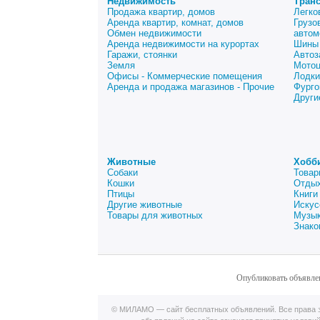
Недвижимость
Тран
Продажа квартир, домов
Легко
Аренда квартир, комнат, домов
Грузо
Обмен недвижимости
автом
Аренда недвижимости на курортах
Шины 
Гаражи, стоянки
Автоз
Земля
Мото
Офисы - Коммерческие помещения
Лодки
Аренда и продажа магазинов - Прочие
Фурго
Други
Животные
Хобб
Собаки
Товар
Кошки
Отдых
Птицы
Книги
Другие животные
Искус
Товары для животных
Музык
Знако
Опубликовать объявле
© МИЛАМО — сайт бесплатных объявлений. Все права з