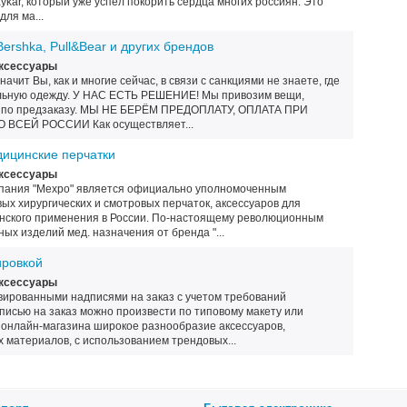
ykar, который уже успел покорить сердца многих россиян. Это
ля ма...
Bershka, Pull&Bear и других брендов
Аксессуары
начит Вы, как и многие сейчас, в связи с санкциями не знаете, где
ильную одежду. У НАС ЕСТЬ РЕШЕНИЕ! Мы привозим вещи,
в, по предзаказу. МЫ НЕ БЕРЁМ ПРЕДОПЛАТУ, ОПЛАТА ПРИ
ВСЕЙ РОССИИ Как осуществляет...
ицинские перчатки
Аксессуары
мпания "Mexpo" является официально уполномоченным
х хирургических и смотровых перчаток, аксессуаров для
нского применения в России. По-настоящему революционным
ых изделий мед. назначения от бренда "...
ировкой
Аксессуары
вированными надписями на заказ с учетом требований
писью на заказ можно произвести по типовому макету или
е онлайн-магазина широкое разнообразие аксессуаров,
 материалов, с использованием трендовых...