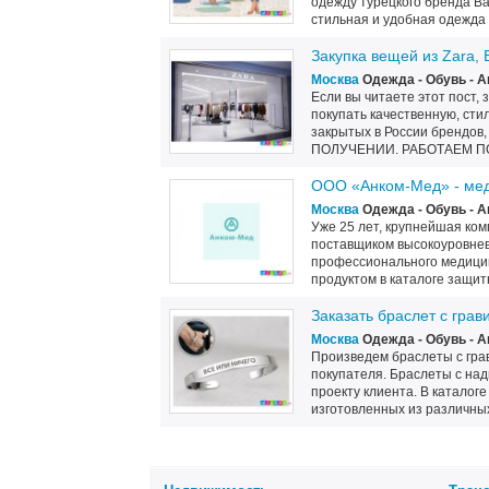
одежду турецкого бренда Ba
стильная и удобная одежда д
Закупка вещей из Zara, 
Москва
Одежда - Обувь - 
Если вы читаете этот пост, з
покупать качественную, ст
закрытых в России брендо
ПОЛУЧЕНИИ. РАБОТАЕМ ПО 
ООО «Анком-Мед» - мед
Москва
Одежда - Обувь - 
Уже 25 лет, крупнейшая ко
поставщиком высокоуровневы
профессионального медици
продуктом в каталоге защитн
Заказать браслет с грав
Москва
Одежда - Обувь - 
Произведем браслеты с гра
покупателя. Браслеты с над
проекту клиента. В каталог
изготовленных из различных