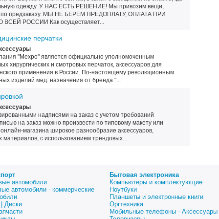
ильную одежду. У НАС ЕСТЬ РЕШЕНИЕ! Мы привозим вещи,
в, по предзаказу. МЫ НЕ БЕРЁМ ПРЕДОПЛАТУ, ОПЛАТА ПРИ
ВСЕЙ РОССИИ Как осуществляет...
ицинские перчатки
Аксессуары
мпания "Mexpo" является официально уполномоченным
х хирургических и смотровых перчаток, аксессуаров для
нского применения в России. По-настоящему революционным
ых изделий мед. назначения от бренда "...
ировкой
Аксессуары
вированными надписями на заказ с учетом требований
писью на заказ можно произвести по типовому макету или
е онлайн-магазина широкое разнообразие аксессуаров,
 материалов, с использованием трендовых...
спорт
Бытовая электроника
вые автомобили
Компьютеры и комплектующие
вые автомобили - коммерческие
Ноутбуки
обили
Планшеты и электронные книги
| Диски
Оргтехника
апчасти
Мобильные телефоны - Аксессуары
циклы
Телевизоры