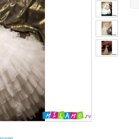
вателя
)