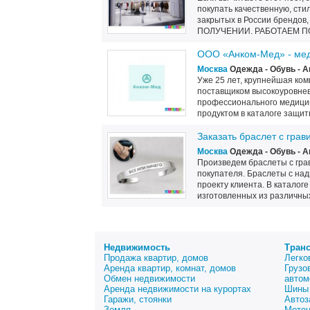
покупать качественную, ст
закрытых в России брендо
ПОЛУЧЕНИИ. РАБОТАЕМ ПО 
ООО «Анком-Мед» - мед
Москва
Одежда - Обувь - 
Уже 25 лет, крупнейшая ко
поставщиком высокоуровневы
профессионального медици
продуктом в каталоге защитн
Заказать браслет с грав
Москва
Одежда - Обувь - 
Произведем браслеты с гра
покупателя. Браслеты с над
проекту клиента. В каталог
изготовленных из различных
Недвижимость
Тран
Продажа квартир, домов
Легко
Аренда квартир, комнат, домов
Грузо
Обмен недвижимости
автом
Аренда недвижимости на курортах
Шины 
Гаражи, стоянки
Автоз
Земля
Мото