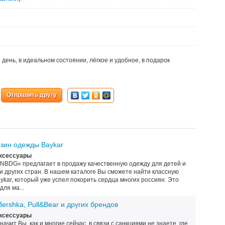
1 день, в идеальном состоянии, лёгкое и удобное, в подарок
Отправить другу
азин одежды Baykar
Аксессуары
NBDG» предлагает в продажу качественную одежду для детей и
 и других стран. В нашем каталоге Вы сможете найти классную
ykar, который уже успел покорить сердца многих россиян. Это
ля ма...
Bershka, Pull&Bear и других брендов
Аксессуары
начит Вы, как и многие сейчас, в связи с санкциями не знаете, где