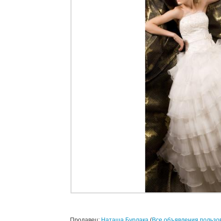
Продавец:
Наташа Бурлака
(
Все объявления пользо