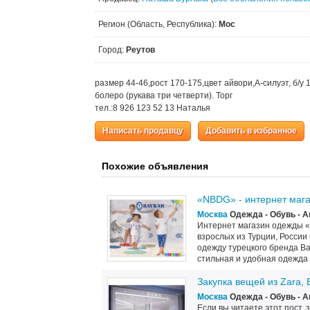
Регион (Область, Республика):
Мос
Город:
Реутов
размер 44-46,рост 170-175,цвет айвори,А-силуэт, б/у 
болеро (рукава три четверти). Торг
тел.:8 926 123 52 13 Наталья
Написать продавцу
Добавить в избранное
Похожие объявления
«NBDG» - интернет маг
Москва
Одежда - Обувь - 
Интернет магазин одежды «
взрослых из Турции, России
одежду турецкого бренда Ba
стильная и удобная одежда д
Закупка вещей из Zara, 
Москва
Одежда - Обувь - 
Если вы читаете этот пост, з