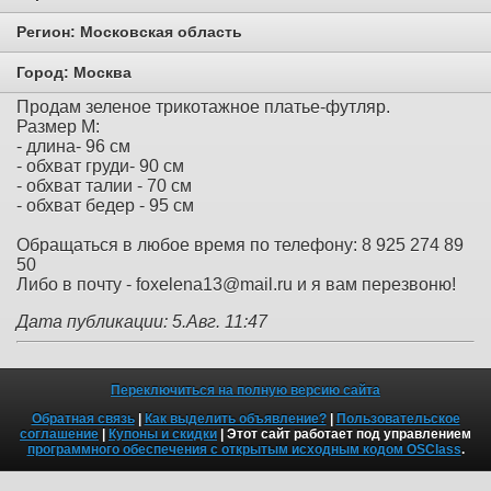
Регион:
Московская область
Город:
Москва
Продам зеленое трикотажное платье-футляр.
Размер M:
- длина- 96 см
- обхват груди- 90 см
- обхват талии - 70 см
- обхват бедер - 95 см
Обращаться в любое время по телефону: 8 925 274 89
50
Либо в почту - foxelena13@mail.ru и я вам перезвоню!
Дата публикации: 5.Авг. 11:47
Переключиться на полную версию сайта
Обратная связь
|
Как выделить объявление?
|
Пользовательское
соглашение
|
Купоны и скидки
| Этот сайт работает под управлением
программного обеспечения с открытым исходным кодом OSClass
.