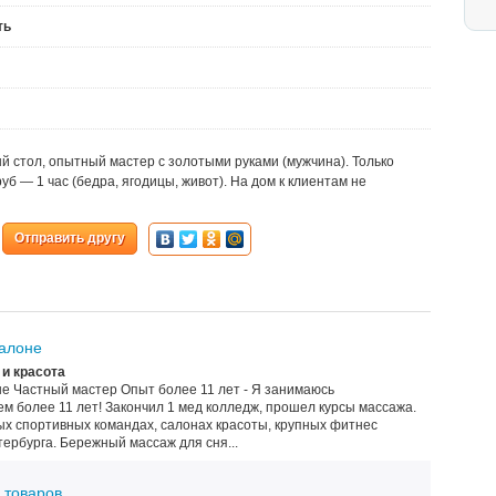
ть
 стол, опытный мастер с золотыми руками (мужчина). Только
уб — 1 час (бедра, ягодицы, живот). На дом к клиентам не
Отправить другу
салоне
и красота
не Частный мастер Опыт более 11 лет - Я занимаюсь
 более 11 лет! Закончил 1 мед колледж, прошел курсы массажа.
х спортивных командах, салонах красоты, крупных фитнес
ербурга. Бережный массаж для сня...
 товаров