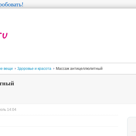
обовать!
е вещи
Здоровье и красота
Массаж антицеллюлитный
итный
юль 14:04