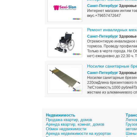
Санкт-Петербург
Здоровье 
Интернет магазин интим то
вкус.+79657472647
Ремонт инвалидных меха
Санкт-Петербург
Здоровье 
Отремонтирую инвалидное ме
тормоза. Проведу профилакт
Только в черте города. Не О
нет) ежедневно до 22:30 ч. Т. :
Носилки санитарные бр
Санкт-Петербург
Здоровье 
Носилки санитарные брезе
220смДлина брезентового 
7кгСтоимость:1000 рублейТ
жесткие из алюминиевого спл
Недвижимость
Тран
Продажа квартир, домов
Легко
Аренда квартир, комнат, домов
Грузо
Обмен недвижимости
автом
Аренда недвижимости на курортах
Шины 