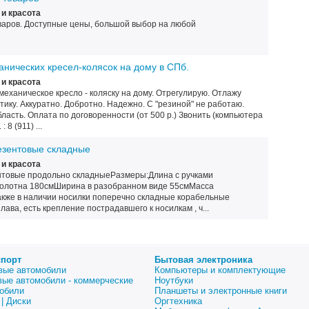
и красота
варов. Доступные цены, большой выбор на любой
нических кресел-колясок на дому в СПб.
и красота
ханическое кресло - коляску на дому. Отрегулирую. Отлажу
ику. Аккуратно. Добротно. Надежно. С "резиной" не работаю.
бласть. Оплата по договоренности (от 500 р.) Звонить (компьютера
 8 (911) ...
езентовые складные
и красота
нтовые продольно складныеРазмеры:Длина с ручками
полотна 180смШирина в разобранном виде 55смМасса
акже в наличии носилки поперечно складные корабельные
ава, есть крепление пострадавшего к носилкам , ч...
спорт
Бытовая электроника
вые автомобили
Компьютеры и комплектующие
вые автомобили - коммерческие
Ноутбуки
обили
Планшеты и электронные книги
| Диски
Оргтехника