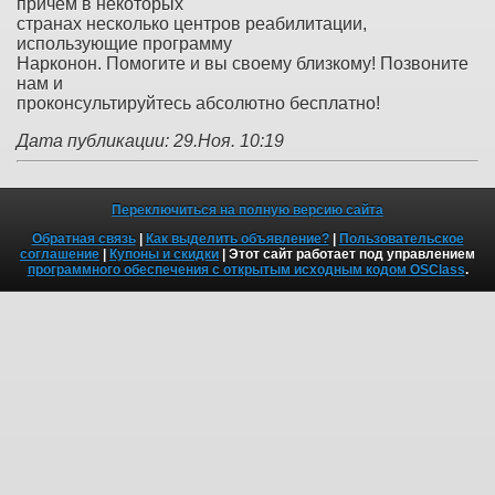
причем в некоторых
странах несколько центров реабилитации,
использующие программу
Нарконон. Помогите и вы своему близкому! Позвоните
нам и
проконсультируйтесь абсолютно бесплатно!
Дата публикации: 29.Ноя. 10:19
Переключиться на полную версию сайта
Обратная связь
|
Как выделить объявление?
|
Пользовательское
соглашение
|
Купоны и скидки
| Этот сайт работает под управлением
программного обеспечения с открытым исходным кодом OSClass
.