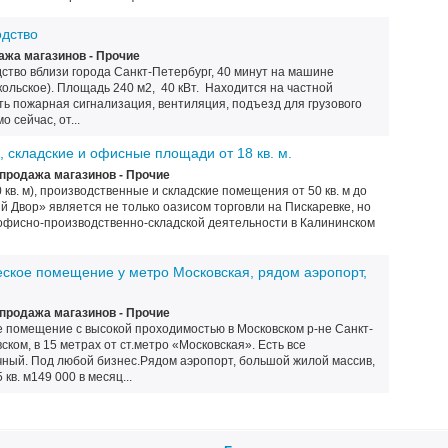
дство
ажа магазинов - Прочие
ство вблизи города Санкт-Петербург, 40 минут на машине
кольское). Площадь 240 м2, 40 кВт. Находится на частной
ь пожарная сигнализация, вентиляция, подъезд для грузового
 сейчас, от...
 складские и офисные площади от 18 кв. м.
продажа магазинов - Прочие
кв. м), производственные и складские помещения от 50 кв. м до
ий Двор» является не только оазисом торговли на Пискаревке, но
офисно-производственно-складской деятельности в Калининском
кое помещение у метро Московская, рядом аэропорт,
продажа магазинов - Прочие
помещение с высокой проходимостью в Московском р-не Санкт-
ском, в 15 метрах от ст.метро «Московская». Есть все
чный. Под любой бизнес.Рядом аэропорт, большой жилой массив,
кв. м149 000 в месяц...