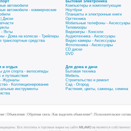
спорт
Бытовая электроника
вые автомобили
Компьютеры и комплектующие
вые автомобили - коммерческие
Ноутбуки
обили
Планшеты и электронные книги
| Диски
Оргтехника
апчасти
Мобильные телефоны - Аксессуары
циклы
Телевизоры
 - Яхты
Видеоигры - Консоли
ны - Дома на колесах - Трейлеры
Аудиотехника - Аксессуары
е транспортные средства
Видео камеры - Аксессуары
Фототехника - Аксессуары
CD диски
DVD
и и отдых
Для дома и дачи
ы для спорта - велосипеды
Бытовая техника
 и путешествия
Мебель
 - Журналы
Строительство и ремонт
ство - Коллекционирование
Сад - Огород
альные инструменты
Растения, цветы, саженцы, семена
мства
ние
|
Объявления
|
Обратная связь
|
Как выделить объявление?
|
Пользовательское согла
ащищены. Все логотипы и торговые марки на сайте
MILAMO.ru
являются собственнос