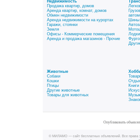
Недвижимость
Тран
Продажа квартир, домов
Легко
Аренда квартир, комнат, домов
Грузо
Обмен недвижимости
автом
Аренда недвижимости на курортах
Шины 
Гаражи, стоянки
Автоз
Земля
Мото
Офисы - Коммерческие помещения
Лодки
Аренда и продажа магазинов - Прочие
Фурго
Други
Животные
Хобб
Собаки
Товар
Кошки
Отдых
Птицы
Книги
Другие животные
Искус
Товары для животных
Музык
Знако
Опубликовать объявле
© МИЛАМО — сайт бесплатных объявлений. Все права з